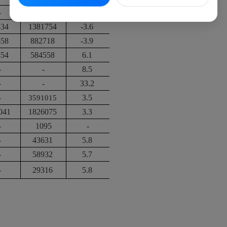
-
-
18.6
834
1381754
-3.6
658
882718
-3.9
454
584558
6.1
-
-
8.5
-
-
33.2
-
3.5
3591015
041
1826075
3.3
-
1095
-
-
43631
5.8
-
58932
5.7
-
29316
5.8