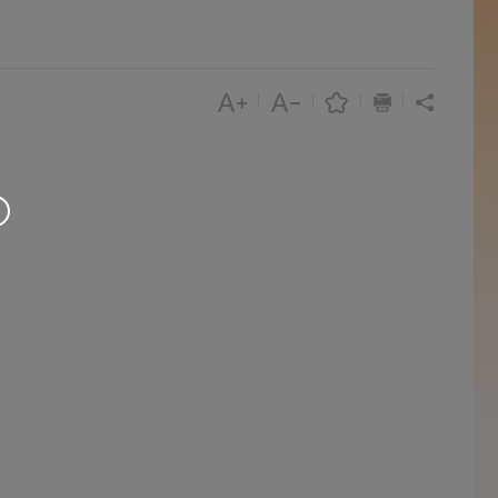
|
|
|
|