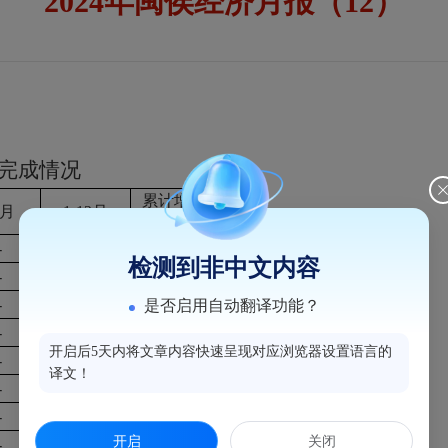
2024年闽侯经济月报（12）
标完成情况
累计增长
2月
1-12月
（%)
-
11705030
7.8
检测到非中文内容
-
631299
3.8
-
5910975
13.0
是否启用自动翻译功能？
-
4200435
15.2
开启后5天内将文章内容快速呈现对应浏览器设置语言的
-
1722619
8.1
译文！
-
5162756
2.6
-
1033944
3.8
开启
关闭
-
-
17.4