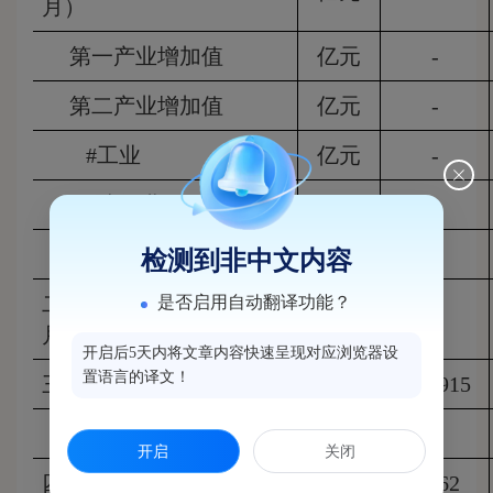
月）
第一产业增加值
亿元
-
第二产业增加值
亿元
-
#工业
亿元
-
#建筑业
亿元
-
第三产业增加值
亿元
-
检测到非中文内容
二、农业总产值（1-6
是否启用自动翻译功能？
万元
-
月）
开启后5天内将文章内容快速呈现对应浏览器设
置语言的译文！
三、规模以上工业总产值
万元
1209915
规模以上工业增加值
万元
-
开启
关闭
四、一般公共预算总收入
万元
82862