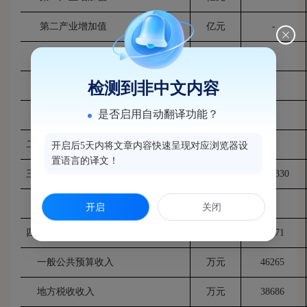
第二产业增加值
亿元
-
#工业
亿元
-
检测到非中文内容
#建筑业
亿元
-
是否启用自动翻译功能？
第三产业增加值
亿元
-
二、农业总产值
万元
-
开启后5天内将文章内容快速呈现对应浏览器设
置语言的译文！
三、规模以上工业总产值
万元
1300330
规模以上工业增加值
万元
-
开启
关闭
四、一般公共预算总收入
万元
91571
一般公共预算收入
万元
46265
地方税收收入
万元
38686