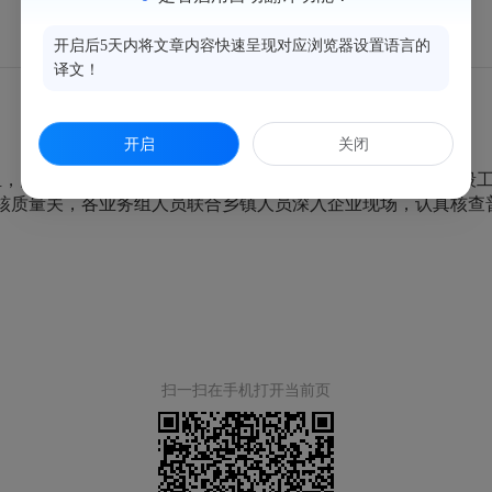
闽侯五经普质量进度两手抓
开启后5天内将文章内容快速呈现对应浏览器设置语言的
译文！
开启
关闭
由各工作组组长带队赴14个街道（乡镇）开展普查登记阶段工
核质量关，各业务组人员联合乡镇人员深入企业现场，认真核查
扫一扫在手机打开当前页