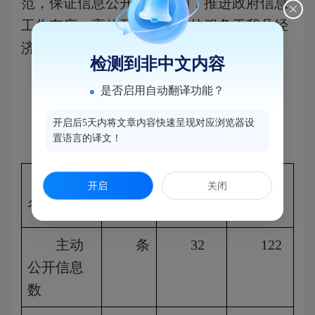
范，保证信息公开及时准确，推进政府信息
工作有序、高效开展，更好的服务于我县经
济建设。
检测到非中文内容
闽侯县统计局
是否启用自动翻译功能？
2014
年1月8日
开启后5天内将文章内容快速呈现对应浏览器设
附表(附表式)
置语言的译文！
指标
计
2013
历
开启
关闭
名称
量单位
年度
年累计
主动
条
32
122
公开信息
数