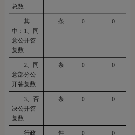
总数
其
条
0
0
中：1、同
意公开答
复数
2
、同
条
0
0
意部分公
开答复数
3
、否
条
0
0
决公开答
复数
行政
件
0
0