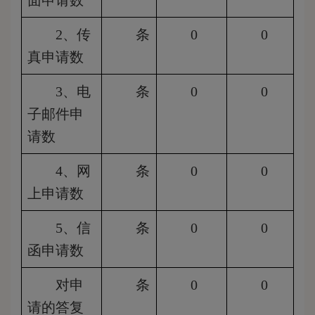
面申请数
2
、传
条
0
0
真申请数
3
、电
条
0
0
子邮件申
请数
4
、网
条
0
0
上申请数
5
、信
条
0
0
函申请数
对申
条
0
0
请的答复