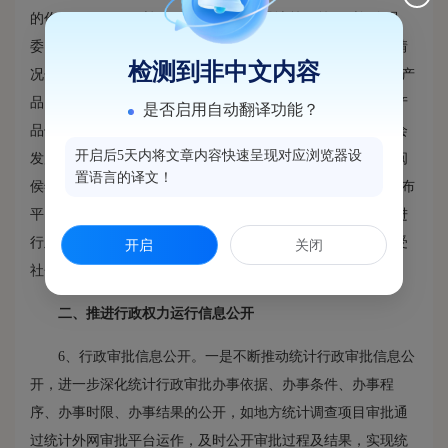
的作用。（2）及时把握动态，服务领导决策。第一时间向县
委、县政府领导提供月度统计资料，做好月度全县经济运行情
检测到非中文内容
况分析，积极为领导及时把握经济动态服务。（3）优化统计产
品，提升供给水平。努力建立高效快捷通道，不断提升统计产
是否启用自动翻译功能？
品供给水平，及时组织人力整理发布《闽侯县国民经济和社会
开启后5天内将文章内容快速呈现对应浏览器设
发展统计公报》、《闽侯统计手册）》，还组织开展年度《闽
置语言的译文！
侯年鉴》汇编工作。（4）充分利用政府信息公开网站信息发布
平台，向社会公开我局机构职能、工作动态，对信息的内容进
行及时更新和完善，力求做到内容丰富、信息快捷，广泛接受
开启
关闭
社会的监督。
二、
推进行政权力运行信息公开
6、行政审批信息公开。一是不断推动统计行政审批信息公
开，进一步深化统计行政审批办事依据、办事条件、办事程
序、办事时限、办事结果的公开，如地方统计调查项目审批通
过统计外网审批平台运作，及时公开审批过程及结果，实现统