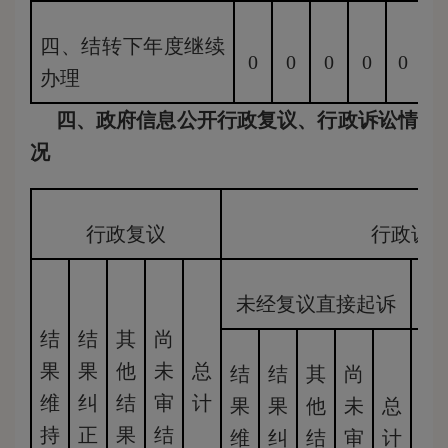
四、结转下年度继续
0
0
0
0
0
0
办理
四、政府信息公开行政复议、行政诉讼情
况
行政复议
行政诉
未经复议直接起诉
结
结
其
尚
果
果
他
未
总
结
结
其
尚
结
维
纠
结
审
计
果
果
他
未
总
果
持
正
果
结
维
纠
结
审
计
维