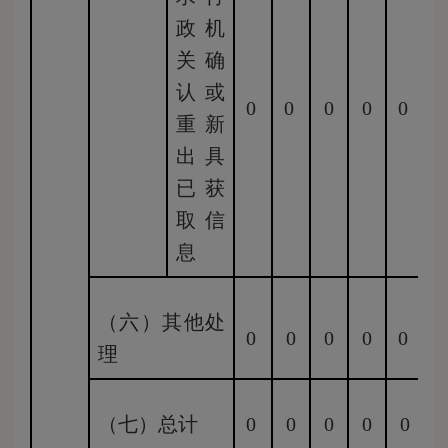
政机
关确
认或
0
0
0
0
0
重新
出具
已获
取信
息
（六）其他处
0
0
0
0
0
理
（七）总计
0
0
0
0
0
0