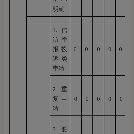
明确
1.信
访举
报投
0
0
0
0
0
0
诉类
申请
2.重
复申
0
0
0
0
0
0
请
3.要