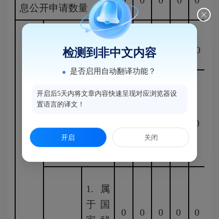
0
0
0
0
0
息公开申请数量
（一）予以公
0
0
0
0
0
0
检测到非中文内容
开
是否启用自动翻译功能？
（二）部分公
开启后5天内将文章内容快速呈现对应浏览器设
置语言的译文！
开（区分处理
的，只计这一
0
0
0
0
0
开启
关闭
情形，不计其
他情形）
1.属
于国
0
0
0
0
0
0