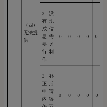
2.没
有现
（四）
成信
无法提
息需
0
0
0
0
0
0
供
要另
行制
作
3.补
正后
申请
0
0
0
0
0
内容
仍不