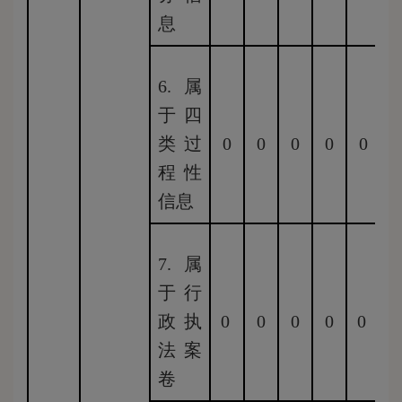
息
6.属
于四
类过
0
0
0
0
0
0
程性
信息
7.属
于行
政执
0
0
0
0
0
0
法案
卷