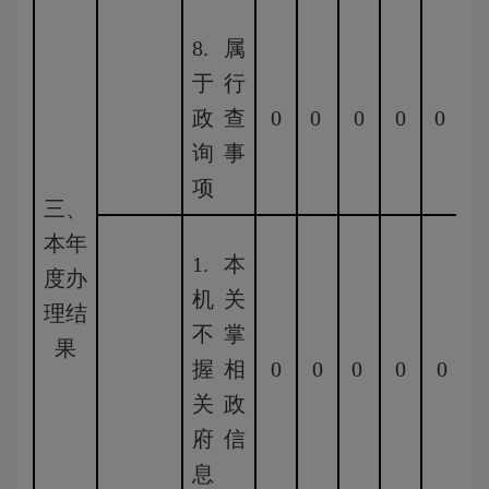
8.属
于行
政查
0
0
0
0
0
0
询事
项
三、
本年
1.本
度办
机关
理结
不掌
果
握相
0
0
0
0
0
关政
府信
息