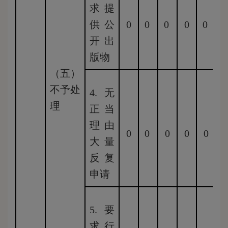
求提
供公
0
0
0
0
0
0
开出
版物
（五）
不予处
4.无
理
正当
理由
0
0
0
0
0
0
大量
反复
申请
5.要
求行