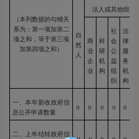
法人或其他组织
（本列数据的勾稽关
系为：第一项加第二
社
法
自
项之和，等于第三项
商
科
会
律
然
加第四项之和）
业
研
公
服
人
企
机
益
务
业
构
组
机
织
构
一、本年新收政府信
0
0
0
0
0
息公开申请数量
二、上年结转政府信