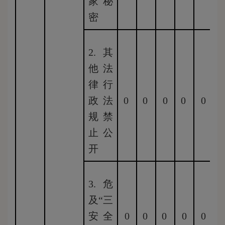
家秘
密
2.其
他法
律行
政法
0
0
0
0
0
0
规禁
止公
开
3.危
及“三
安全
0
0
0
0
0
0