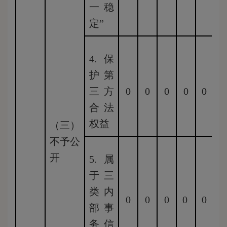
一稳
定”
4.保
护第
三方
0
0
0
0
0
0
合法
权益
（三）
不予公
开
5.属
于三
类内
0
0
0
0
0
部事
务信