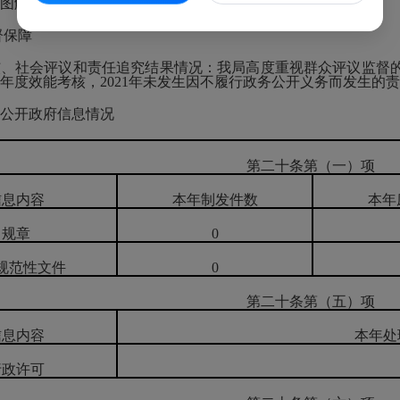
图解两个栏目。
保障
社会评议和责任追究结果情况：我局高度重视群众评议监督的
年度效能考核，2021年未发生因不履行政务公开义务而发生的
开政府信息情况
第二十条第（一）项
信息内容
本年制发件数
本年
规章
0
规范性文件
0
第二十条第（五）项
信息内容
本年处
行政许可