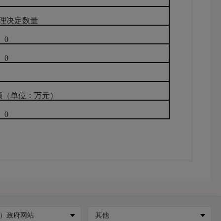
理决定数量
0
0
额（单位：万元）
0
申请人情况
法人或其他组织
总计
业
科研
社会公
法律服
其他
益组织
务机构
）政府网站
其他
业
机构