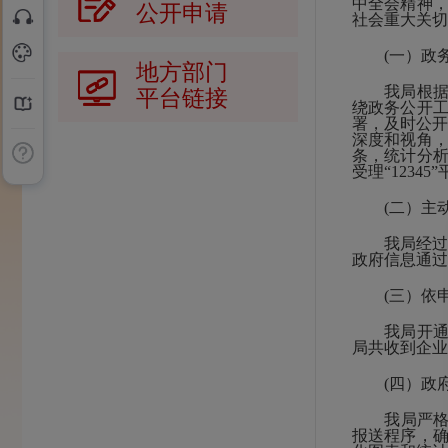
中全会精神
公开申请
社会重大关切
(一）政务
地方部门
我局根据《闽
平台链接
绕政务公开工
署，及时公开
深度和视角，
条，统计分析
受理“1234
(二）主动
我局经过梳理
政府信息通过
(三）依申
我局开通了
局共收到企业
(四）政府
我局严格执
报送程序，