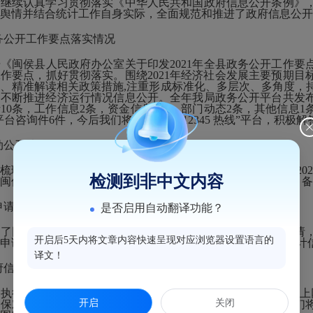
，继续认真学习贯彻落实《中华人民共和国政府信息公开条例》
舆情并结合统计工作自身实际，全面规范和推进了政府信息公开
公开工作要点落实情况
侯县人民政府办公室关于印发2021年全县政务公开工作要点的
作要点，抓好贯彻落实。围绕2021年经济社会发展主要预期
、精准解读相关政策措施,注重形成标准化、多层次、多角度，
不断推进经济运行情况信息公开。全年我局政务公开平台共发布
10条，工作信息2条，资金信息5条，部门动态2条，其他信息1
5”平台咨询件6件，今后我们将继续用好“12345 热线”平台，积
公开情况
和编目，截止2021年底，累计主动公开信息340条，其中20
检测到非中文内容
闽侯县政府网站进行公开，并将公开材料报送县档案局存档、备
请公开情况
是否启用自动翻译功能？
网上政务服务申请渠道，受理公众提交的政府信息公开申请，提
开启后5天内将文章内容快速呈现对应浏览器设置语言的
申请政府信息公开2件，已依法答复。本单位全年提供各项统计
译文！
信息管理及政府信息公开平台建设
行对公开信息的保密审查，坚决做到“上网不涉密，涉密不上网
开启
关闭
确保对外公开信息的准确性与安全性。按照立改废的要求，我们