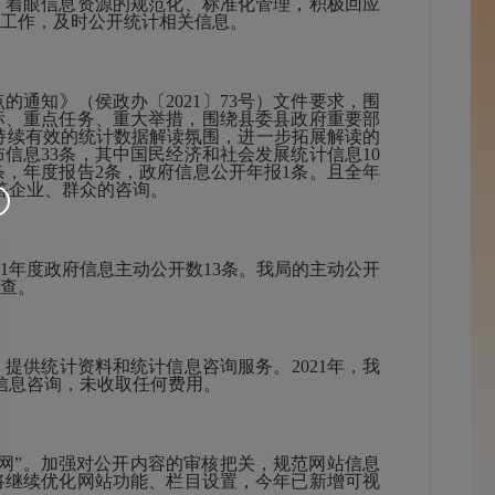
，着眼信息资源的规范化、标准化管理，积极回应
工作，及时公开统计相关信息。
通知》（侯政办〔2021〕73号）文件要求，围
目标、重点任务、重大举措，围绕县委县政府重要部
持续有效的统计数据解读氛围，进一步拓展解读的
信息33条，其中国民经济和社会发展统计信息10
条，年度报告2条，政府信息公开年报1条。且全年
极解答企业、群众的咨询。
21年度政府信息主动公开数13条。我局的主动公开
查。
供统计资料和统计信息咨询服务。2021年，我
信息咨询，未收取任何费用。
”。加强对公开内容的审核把关，规范网站信息
将继续优化网站功能、栏目设置，今年已新增可视