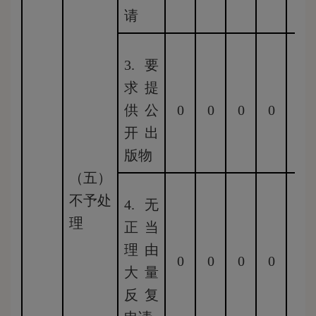
请
3.要
求提
供公
0
0
0
0
0
开出
版物
（五）
不予处
4.无
理
正当
理由
0
0
0
0
0
大量
反复