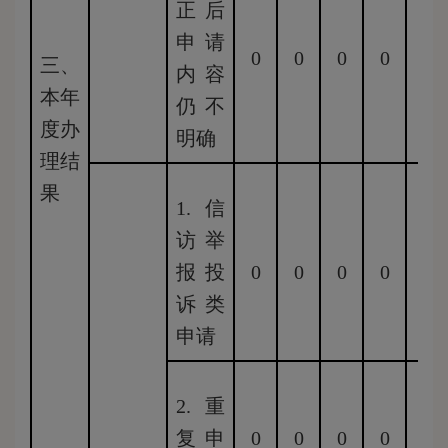
正后
申请
0
0
0
0
0
三、
内容
本年
仍不
度办
明确
理结
果
1.信
访举
报投
0
0
0
0
0
诉类
申请
2.重
复申
0
0
0
0
0