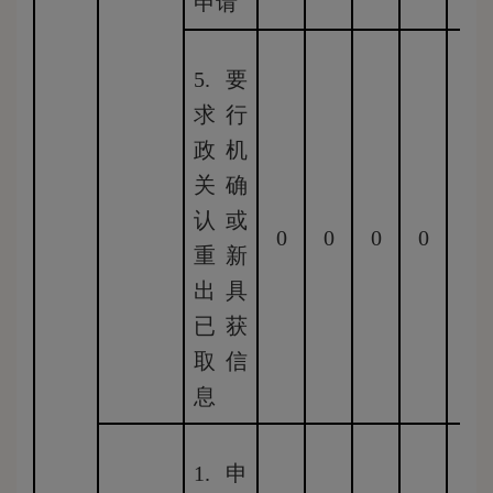
申请
5.要
求行
政机
关确
认或
0
0
0
0
0
重新
出具
已获
取信
息
1.申