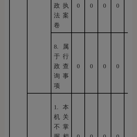
政执
0
0
0
0
0
法案
卷
8.属
于行
政查
0
0
0
0
0
询事
项
1.本
机关
不掌
握相
0
0
0
0
0