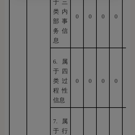
于三
类内
0
0
0
0
0
部事
务信
息
6.属
于四
类过
0
0
0
0
0
程性
信息
7.属
于行