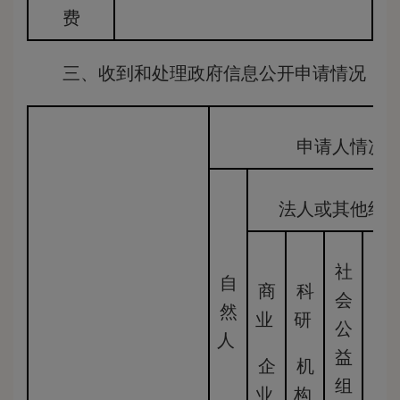
费
三、收到和处理政府信息公开申请情况
申请人情况
法人或其他组
社
法
自
商
科
会
律
然
业
研
公
服
人
益
务
企
机
组
机
业
构