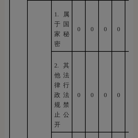
1.属
于国
0
0
0
0
0
家秘
密
2.其
他法
律行
政法
0
0
0
0
0
规禁
止公
开