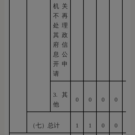
机关
不再
处理
其政
府信
息公
开申
请
3.其
0
0
0
0
0
他
（七）总计
1
1
0
0
0