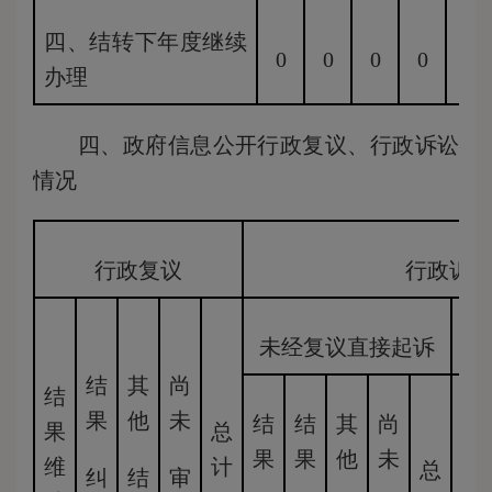
四、结转下年度继续
0
0
0
0
0
办理
四、政府信息公开行政复议、行政诉讼
情况
行政复议
行政诉
未经复议直接起诉
结
其
尚
结
果
他
未
结
结
其
尚
结
果
总
果
果
他
未
果
维
计
总
纠
结
审