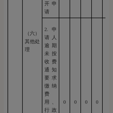
开申
请
2.申
（六）
请人
其他处
逾期
理
未按
收费
通知
要求
缴纳
费
用、
0
0
0
0
0
行政