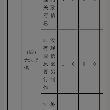
关政
府信
息
2.没
有现
（四）
成信
无法提
息需
1
0
0
0
0
供
要另
行制
作
3.补