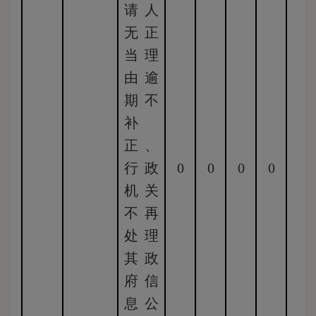
请人
无正
当理
由逾
期不
补
正、
行政
0
0
0
0
0
机关
不再
处理
其政
府信
息公