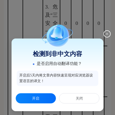
3.危
及“三
安全
0
0
0
0
0
一稳
定”
检测到非中文内容
4.保
是否启用自动翻译功能？
护第
三方
0
0
0
0
0
开启后5天内将文章内容快速呈现对应浏览器设
置语言的译文！
合法
权益
（三）
开启
关闭
不予公
开
5.属