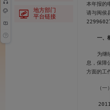
本年报的
地方部门
请与闽侯
平台链接
2299602
一、
为继
息，保障
方面的工
（一
201