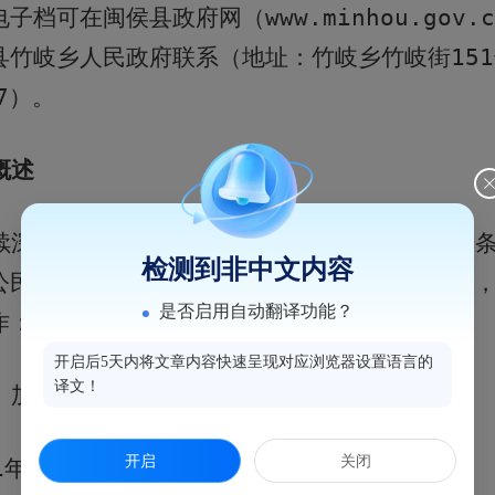
电子档可在闽侯县政府网（
www.minhou.gov.c
县竹岐乡人民政府联系（地址：竹岐乡竹岐街
151
7
）。
概述
续深入贯彻落实《中华人民共和国政府信息公开
检测到非中文内容
公民知情权、参与权和监督权，为经济建设服务
是否启用自动翻译功能？
作：
开启后5天内将文章内容快速呈现对应浏览器设置语言的
译文！
）加大财政性资金和社会公共资金公开情况。
开启
关闭
1
年，我乡共主动公开财政资金类信息
9
条；