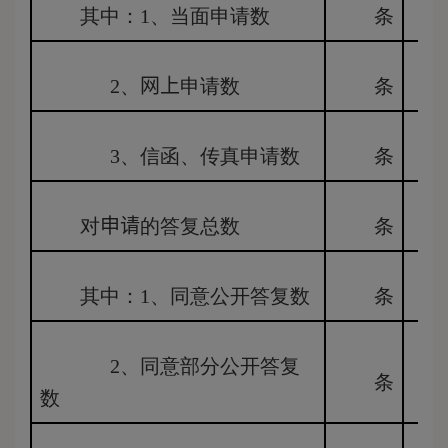
其中：
1
、当面申请数
条
2
、
网上
申请数
条
3
、信函、传真申请数
条
对
申请
的答复总数
条
其中：
1
、同意公开答复数
条
2
、同意部分公开答复
条
数