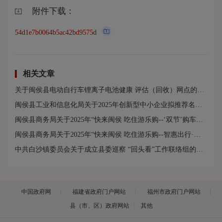
附件下载：
54d1e7b0064b5ac42bd9575d
相关文章
关于闽侯县电动自行车锂离子电池健康 评估（回收）网点的公示（首批）
闽侯县工业和信息化局关于2025年创新型中小企业拟推荐名单（2025年12月）的公示
闽侯县商务局关于2025年“快来闽侯 吃住游乐购--‘双节’购车抽奖补贴”活动 审核结果的公示
闽侯县商务局关于2025年“快来闽侯 吃住游乐购--智惠出行·夏季焕新”购车补贴活动 审核结果的公示
中共白沙镇委员会关于成立县委巡察 “回头看”工作联络组的通知
中国政府网
福建省政府门户网站
福州市政府门户网站
县（市、区）政府网站
其他