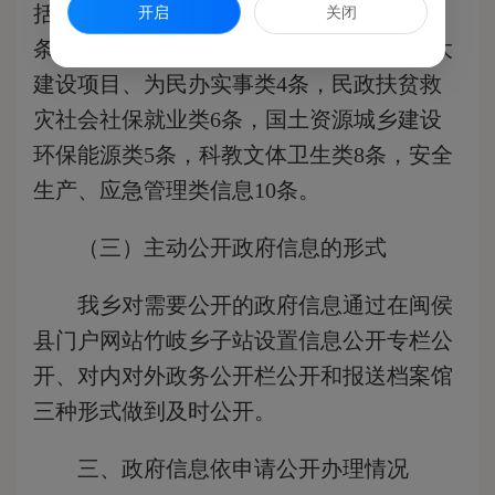
括机构职能类13条，政策、规范性文件类4
开启
关闭
条，规划计划类2条，行政许可类2条，重大
建设项目、为民办实事类4条，民政扶贫救
灾社会社保就业类6条，国土资源城乡建设
环保能源类5条，科教文体卫生类8条，安全
生产、应急管理类信息10条。
（三）主动公开政府信息的形式
我乡对需要公开的政府信息通过在闽侯
县门户网站竹岐乡子站设置信息公开专栏公
开、对内对外政务公开栏公开和报送档案馆
三种形式做到及时公开。
三、政府信息依申请公开办理情况