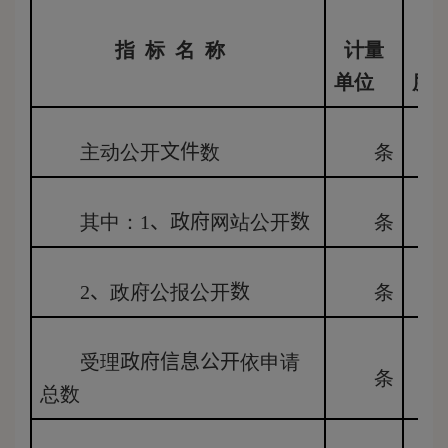
指
标
名
称
计量
20
单位
度
主动公开
文件
数
条
其中：
1
、
政府
网站公开
数
条
2
、
政府公报公开
数
条
受理
政府信息公开
依申请
条
总数