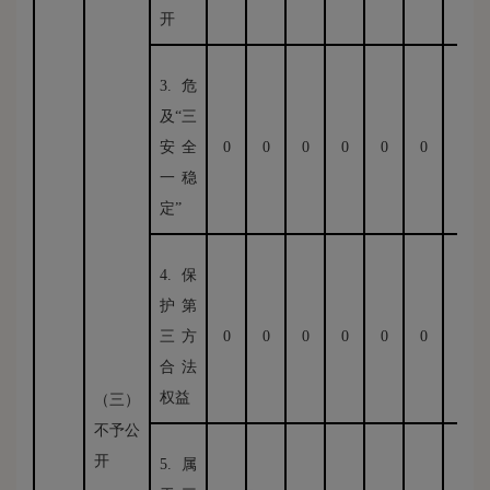
开
3.危
及“三
安全
0
0
0
0
0
0
0
一稳
定”
4.保
护第
三方
0
0
0
0
0
0
0
合法
权益
（三）
不予公
开
5.属