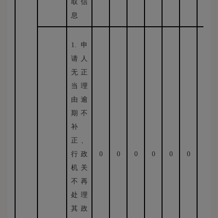
取信
息
1.申
请人
无正
当理
由逾
期不
补
正、
行政
0
0
0
0
0
0
0
机关
不再
处理
其政