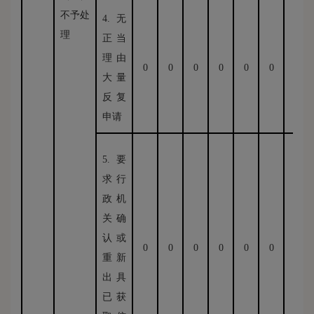
不予处
4.无
理
正当
理由
0
0
0
0
0
0
0
大量
反复
申请
5.要
求行
政机
关确
认或
0
0
0
0
0
0
重新
0
出具
已获