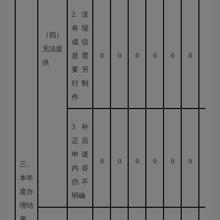
2.没
有现
（四）
成信
无法提
息需
0
0
0
0
0
0
0
供
要另
行制
作
3.补
正后
申请
0
0
0
0
0
0
0
三、
内容
本年
仍不
度办
明确
理结
果