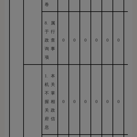
卷
8.属
于行
政查
0
0
0
0
0
0
0
询事
项
1.本
机关
不掌
握相
0
0
0
0
0
0
0
关政
府信
息