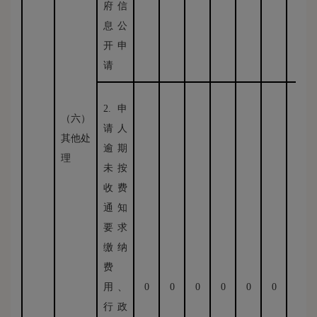
府信
息公
开申
请
2.申
（六）
请人
其他处
逾期
理
未按
收费
通知
要求
缴纳
费
用、
0
0
0
0
0
0
0
行政