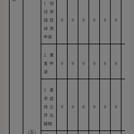
1.信
访举
报投
0
0
0
0
0
0
0
诉类
申请
2.重
复申
0
0
0
0
0
0
0
请
3.要
求提
供公
0
0
0
0
0
0
0
开出
版物
（五）