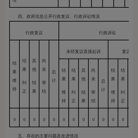
理
四、政府信息公开行政复议、行政诉讼情况
行政复议
行政诉讼
未经复议直接起诉
复议后
结
其
尚
结
果
他
未
结
结
其
尚
结
结
其
果
总
果
果
他
未
果
果
他
维
计
总
纠
结
审
持
计
正
果
结
维
纠
结
审
维
纠
结
持
正
果
结
持
正
果
0
0
0
0
0
0
0
0
0
0
0
0
0
五、存在的主要问题及改进情况