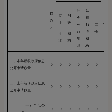
社
法
自
商
科
总
会
律
然
业
研
计
公
服
其
人
益
务
他
企
机
组
机
业
构
织
构
一、本年新收政府信息
0
0
0
0
0
0
0
公开申请数量
二、上年结转政府信息
0
0
0
0
0
0
0
公开申请数量
（一）予以公
0
0
0
0
0
0
0