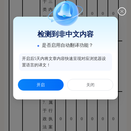
于三
类内
0
0
0
0
0
0
0
部事
务信
检测到非中文内容
息
是否启用自动翻译功能？
6.属
开启后5天内将文章内容快速呈现对应浏览器设
于四
置语言的译文！
类过
0
0
0
0
0
0
0
程性
开启
关闭
信息
7.属
于行
政执
0
0
0
0
0
0
0
法案