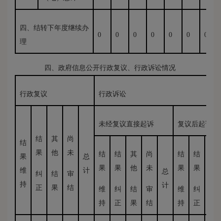
四、结转下年度继续办
0
0
0
0
0
0
0
理
四、政府信息公开行政复议、行政诉讼情况
行政复议
行政诉讼
未经复议直接起诉
复议后起诉
结
其
尚
结
果
他
未
结
结
其
尚
结
结
其
果
总
果
果
他
未
果
果
他
维
计
总
纠
结
审
持
计
正
果
结
维
纠
结
审
维
纠
结
持
正
果
结
持
正
果