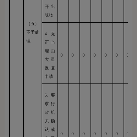
开出
版物
（五）
不予处
4.无
理
正当
理由
0
0
0
0
0
0
0
大量
反复
申请
5.要
求行
政机
关确
认或
0
0
0
0
0
0
0