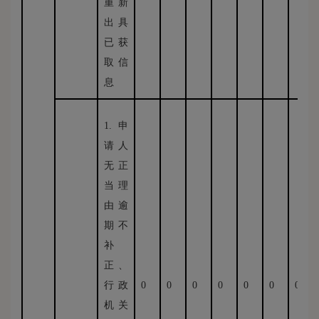
重新
出具
已获
取信
息
1.申
请人
无正
当理
由逾
期不
补
正、
行政
0
0
0
0
0
0
0
机关