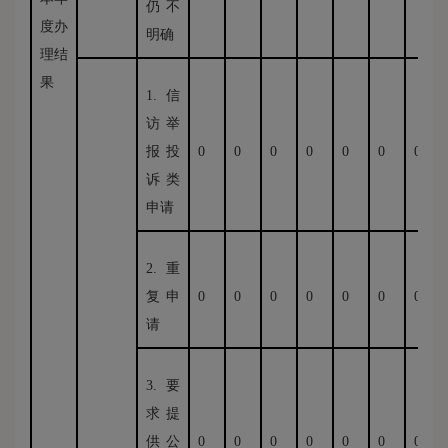
仍不
度办
明确
理结
果
1.信
访举
报投
0
0
0
0
0
0
0
诉类
申请
2.重
复申
0
0
0
0
0
0
0
请
3.要
求提
供公
0
0
0
0
0
0
0