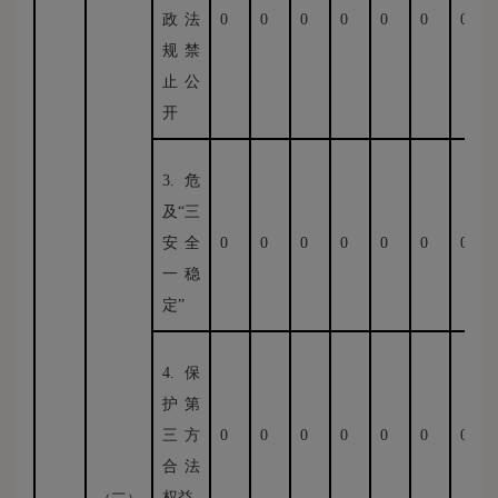
政法
0
0
0
0
0
0
0
规禁
止公
开
3.危
及“三
安全
0
0
0
0
0
0
0
一稳
定”
4.保
护第
三方
0
0
0
0
0
0
0
合法
权益