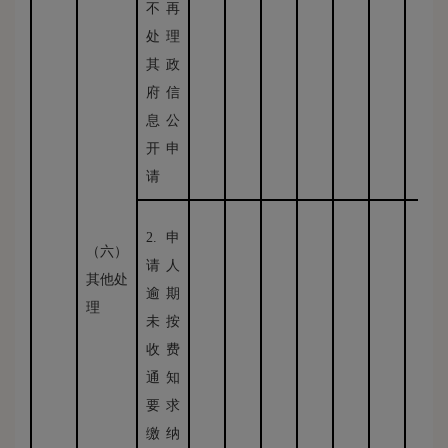
不再
处理
其政
府信
息公
开申
请
2.申
（六）
请人
其他处
逾期
理
未按
收费
通知
要求
缴纳