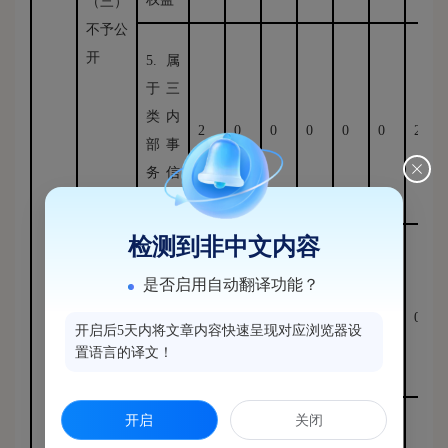
（三）
不予公
开
5.属
于三
类内
2
0
0
0
0
0
2
部事
务信
息
检测到非中文内容
6.属
是否启用自动翻译功能？
于四
类过
0
0
0
0
0
0
0
开启后5天内将文章内容快速呈现对应浏览器设
程性
置语言的译文！
信息
开启
关闭
7.属