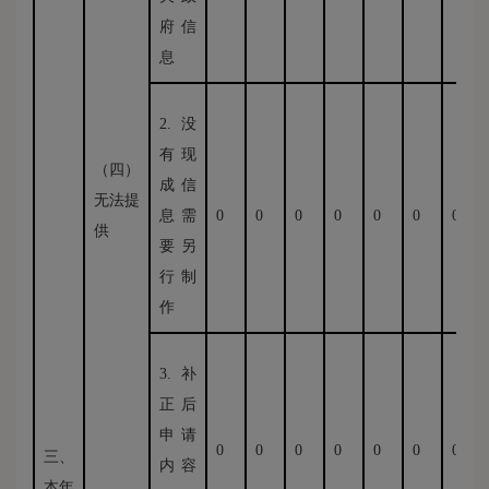
府信
息
2.没
有现
（四）
成信
无法提
息需
0
0
0
0
0
0
0
供
要另
行制
作
3.补
正后
申请
0
0
0
0
0
0
0
三、
内容
本年