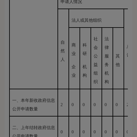
申请人情况
法人或其他组织
社
法
自
商
科
总
会
律
然
业
研
计
公
服
其
人
益
务
他
企
机
组
机
业
构
织
构
一、本年新收政府信息
2
0
0
0
0
0
2
公开申请数量
二、上年结转政府信息
0
0
0
0
0
0
0
公开申请数量