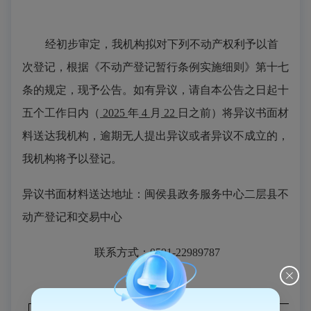
经初步审定，我机构拟对下列不动产权利予以首
次登记，根据《不动产登记暂行条例实施细则》第十七
条的规定，现予公告。如有异议，请自本公告之日起十
五个工作日内（
2025
年
4
月
22
日之前）将异议书面材
料送达我机构，逾期无人提出异议或者异议不成立的，
我机构将予以登记。
异议书面材料送达地址：闽侯县政
务
服务中心二层县不
动产登记和交易中心
联系方式：
0591-22989787