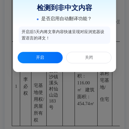
检测到非中文内容
不动
不动产
产
序
权利
不动产
不动产面
是否启用自动翻译功能？
权利
单
用途
备注
号
人
坐落
积
类型
元
开启后5天内将文章内容快速呈现对应浏览器设
号
置语言的译文！
开启
关闭
闽侯
用地面
县白
农村
积
：
沙镇
李
宅基
溪头
116.00
宅基
1
必
地
/
村仙
㎡
建筑
地使
权
山边
面积
：
用权
/
住宅
183
454.74
㎡
房屋
号
所有
权