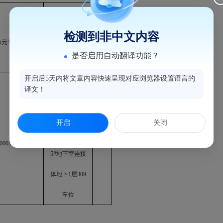
备
检测到非中文内容
单元号
不动产坐落
注
是否启用自动翻译功能？
开启后5天内将文章内容快速呈现对应浏览器设置语言的
译文！
上街镇工贸路
186号丹宁顿小
开启
关闭
镇B区1#-3#、
0005F00130309
5#地下室连接
体地下1层309
车位