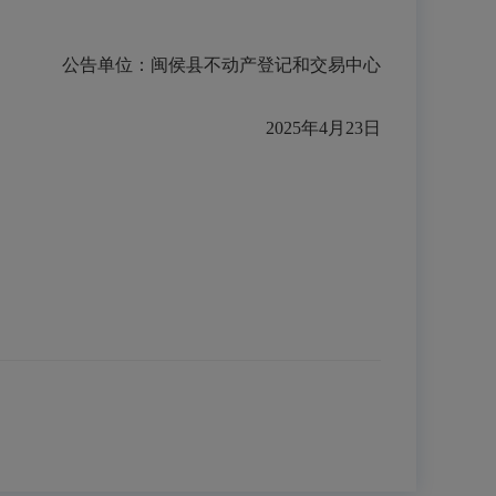
公告单位：闽侯县不动产登记和交易中心
202
5
年
4
月
23
日