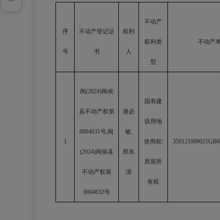
不动产
序
不动产登记证
权利
权利类
不动产
号
书
人
型
闽
(2024)闽侯
国有建
县不动产权第
谢必
设用地
0004631号,闽
敏
,
1
使用权
/
350121009021GB0
(2024)闽侯县
郑东
房屋所
不动产权第
清
有权
0004632号