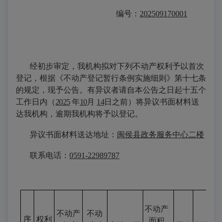
编号：
202
509170001
经初步审定，我机构拟对下列不动产权利予以首次
登记，根据《不动产登记暂行条例实施细则》第十七条
的规定，现予公告。有异议者请自本公告之日起十五个
工作日内（
202
5
年
10
月
14
日之前）将异议书面材料送
达我机构，逾期我机构将予以登记。
异议书面材料送达地址：
闽侯县政务
服务
中心
二楼
联系
电话
：
0591
-22989787
不动产
不动产
不动
序
权利
面积