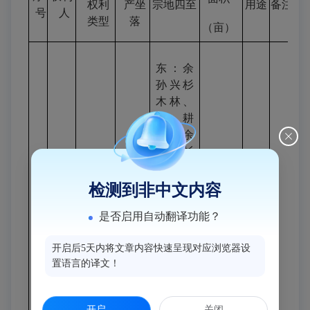
权利
产坐
宗地四至
用途
备注
号
人
类型
落
（
亩
）
东：余
孙兴杉
木林、
机耕
路、余
孙强杉
木林、
电塔
检测到非中文内容
南：浮
是否启用自动翻译功能？
山村民
小组集
开启后5天内将文章内容快速呈现对应浏览器设
林地
闽侯
乔
体林、
置语言的译文！
余
经营
县
白
木
荒田
1
孙
权
/
林
沙镇
28.02
林
真
木所
大目
西：余
开启
关闭