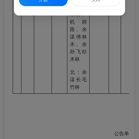
地
有权
溪村
孙强杉
木林、
机耕
路、余
谋傅林
木、余
孙飞杉
木林
北：余
谋长毛
竹林
公告单