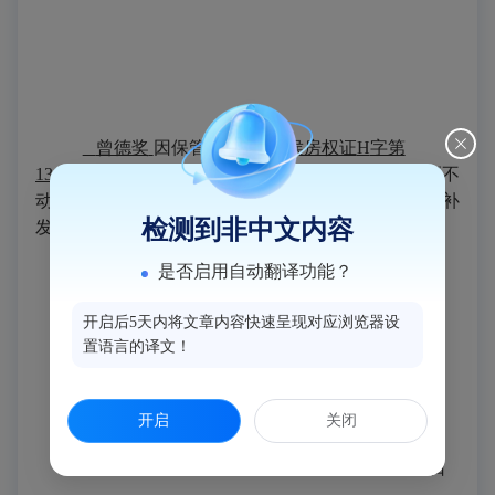
曾德奖
因保管不善，将
侯房权证
H
字第
1303927
号
房屋所有
权证书遗失（灭失），根据《不
动产登记暂行条例实施细则》第二十二条的规定申请补
检测到非中文内容
发，现声明该
房屋所有
权证书作废。
是否启用自动翻译功能？
特此声明。
开启后5天内将文章内容快速呈现对应浏览器设
置语言的译文！
声明人
：
曾德奖
开启
关闭
2025
年
9
月
18
日