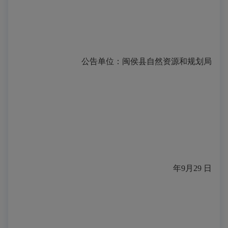
公告单位：
闽侯县
自然资源和规划局
年
9
月
29
日