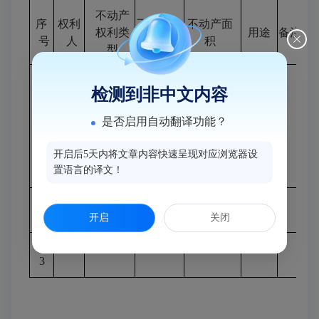
不动产
序
权利
不动产坐
不动产面
权利类
用途
备注
号
人
落
积
型
检测到非中文内容
用地面
闽侯县
宅基地
农村
积
45.8
㎡
李
大湖乡
使用权
/
是否启用自动翻译功能？
宅基
1
开
珍山村
建筑面
地
/
房屋所
容
珍山
61
开启后5天内将文章内容快速呈现对应浏览器设
积
60.94
住宅
有权
号
置语言的译文！
㎡
2
开启
关闭
3