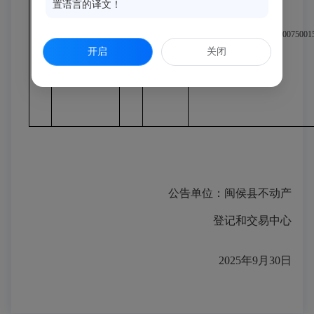
置语言的译文！
闽
(2018)闽侯县
林
用地使用
1
不动产权第
鸿
350121005025GB00011F0075001
权
/房屋
开启
关闭
0020564号
良
所有权
公告单位：闽侯县不动产
登记和交易中心
202
5
年
9
月
30
日