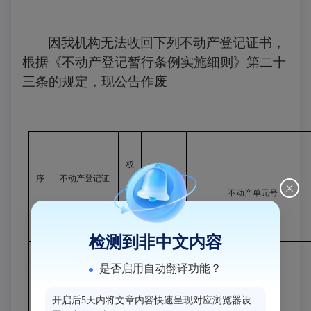
因我机构无法收回下列不动产登记证书，
根据《不动产登记暂行条例实施细则》第二十
三条的规定，现公告作废。
权
序
不动产登记证
不动产权
利
不动产单元号
号
书
利类型
人
检测到非中文内容
是否启用自动翻译功能？
开启后5天内将文章内容快速呈现对应浏览器设
国有建设