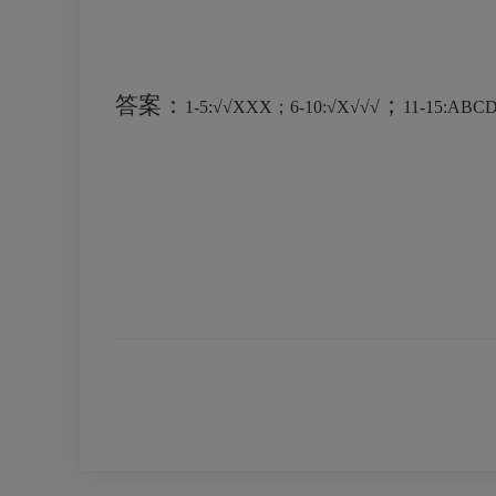
答案：
；
1-5:
√√
XXX；6-10:
√
X
√√√
11-15:ABC