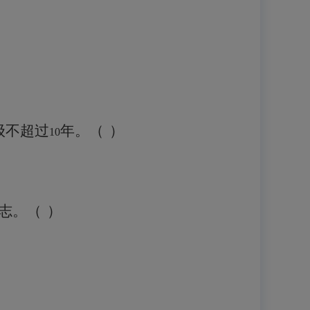
级不超过
年
。
（
）
10
志
。
（
）