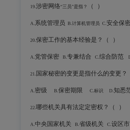
涉密网络
（
）
19.
“三员”是指？
系统管理员
安全保
A.
B.计算机管理员 C.
保密工作的基本经验是？
（
）
20.
党管保密
专兼结合
综合防范
A.
B.
C.
D
国家秘密的变更是指什么的变更？
21.
密级
保密期限
知悉
A.
B.
C.标识 D.
哪些机关具有法定定密权？
（
）
22.
中央国家机关
省级机关
设区市
A.
B.
C.