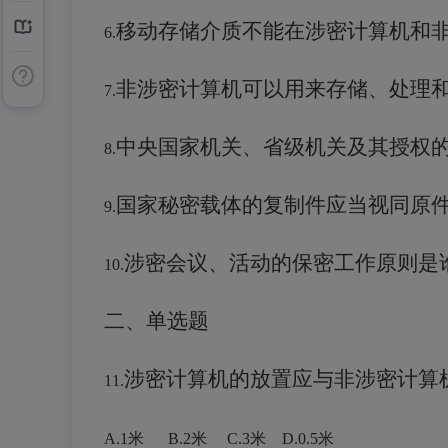
移动存储介质
不能
在涉密计算机和
6.
非涉密计算机
可以用来
存储、处理
7.
中央国家机关、省级机关及其授权
8.
国家秘密载体的复制件应当视同原
9.
涉密会议、活动的保密工作原则是
10.
二、单选题
涉密计算机的放置应与非涉密计算
11.
A.
1米
B.2米 C.3米 D.0.5米