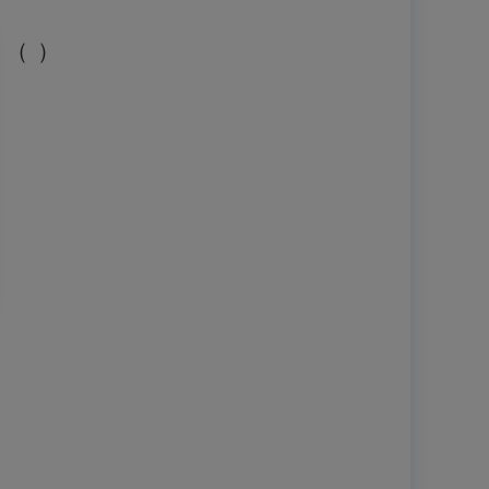
。
（
）