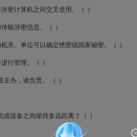
非涉密计算机之间交叉使用
。
（
）
和传输涉密信息
。
（
）
的机关、单位可以确定绝密级国家秘密
。
（
）
件进行管理
。
（
）
谁主办，谁负责
。
（
）
机或设备之间保持多远距离？
（
）