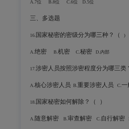
A.7位 B.
8位
C.6位 D.5位
三、多选题
国家秘密的密级分为哪三种？
（
16.
绝密
机密
秘密
A.
B.
C.
D.内部
涉密人员按照涉密程度分为哪三类
17.
核心涉密人员
重要涉密人员
一
A.
B.
C.
国家秘密如何解除？
（
）
18.
随意解密
审查解密
自行解密
A.
B.
C.