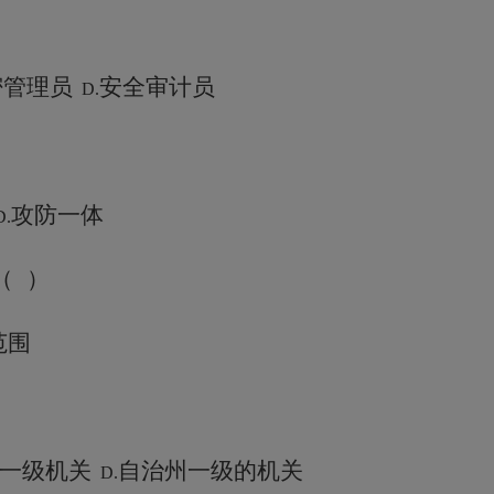
密管理员
安全审计员
D.
攻防一体
.
（
）
范围
一级机关
自治州一级的机关
D.