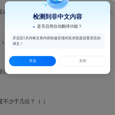
应在回国（境）几天内交组织人事部门集中保管
检测到非中文内容
是否启用自动翻译功能？
开启后5天内将文章内容快速呈现对应浏览器设置语言的
 )
译文！
开启
关闭
新周期为？
（
）
度不少于几位？
（
）