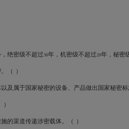
外，绝密
级
不超过
年
，
机密
级
不超过
年
，
秘密
30
20
密
。
（
）
体以及属于国家秘密的设备、产品做出国家秘密标
（
）
措施的渠道传递涉密载体
。
（
）