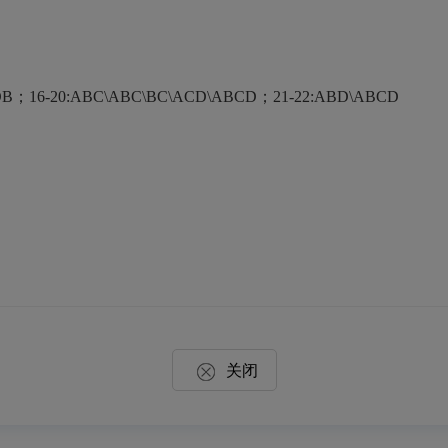
DB；16-20:ABC\ABC\BC\ACD\ABCD；21-22:ABD\ABCD
关闭