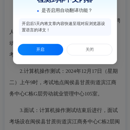
三、考试时间及地点
是否启用自动翻译功能？
1.考试签到：2024年12月17日8时30分，应聘
开启后5天内将文章内容快速呈现对应浏览器设
置语言的译文！
人员到闽侯县甘蔗街道滨江商务中心C栋G层劳
动就业管理中心105室签到、核验身份，并进行
开启
关闭
考试顺序抽签。
2.计算机操作测试：2024年12月17日（星期
二）上午9时，考试地点闽侯县甘蔗街道滨江商
务中心C栋G层劳动就业管理中心105室。
3.面试：计算机操作测试结束后进行，面试
考场设在闽侯县甘蔗街道滨江商务中心C栋2层闽