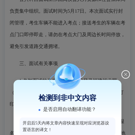
负责集中组织。面试时间为5月17日。本次面试实行封
闭管理，考生车辆不能进入考点；接送考生的车辆在考
点门口即停即走，请勿在考点大门及周边长时间停放，
避免引发道路交通拥堵。
三、面试有关事项
1.参加面试的考生请于5月14日登录福建就业网
（www.fj99.org.cn）首页“事业单位公开招聘”模块，打
检测到非中文内容
印面试通知书查看具体面试时间、地点。
是否启用自动翻译功能？
2.考生凭面试通知书、本人有效居民身份证（与报
开启后5天内将文章内容快速呈现对应浏览器设
置语言的译文！
名时一致）方可进入考点。考生应提前做好前往面试地