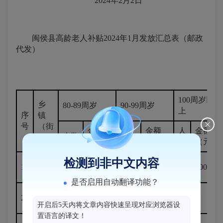
2024年2月2日
闽侯县高龄老人补贴2024年1月发放汇总表（邮政
代发）
100周岁以
乡
80-89周岁
90-99周岁
上
序
镇
号
（街
金额
金额
人
金额
人数
人数
道）
（元）
（元）
数
（元）
检测到非中文内容
白沙
1
604
60400
112
22400
1
500
镇
是否启用自动翻译功能？
大湖
2
599
59900
102
20400
0
0
乡
开启后5天内将文章内容快速呈现对应浏览器设
置语言的译文！