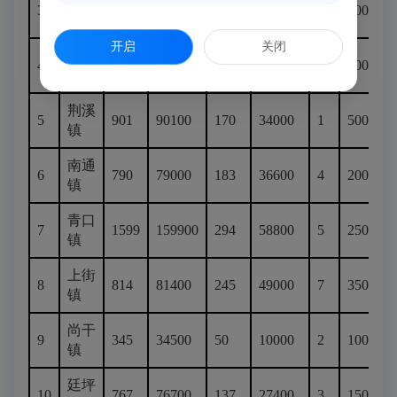
甘蔗
3
526
52600
111
22200
4
2000
街道
开启
关闭
鸿尾
4
590
59000
71
14200
2
1000
乡
荆溪
5
901
90100
170
34000
1
500
镇
南通
6
790
79000
183
36600
4
2000
镇
青口
7
1599
159900
294
58800
5
2500
镇
上街
8
814
81400
245
49000
7
3500
镇
尚干
9
345
34500
50
10000
2
1000
镇
廷坪
10
767
76700
137
27400
3
1500