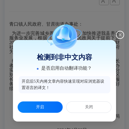
青口镇人民政府、甘蔗街道办事处
：
为进一步完善城乡养老服务体系，
加快推进我县养老
服务业发展，
根据《市财政局
市民政局关于提前下达
2024年养老事业省级补助转移支付预算的通知》(榕财
社(指)〔2023〕174号)
，
下达我县
2024年省委和省政府
为民办实事“示范性长者食堂建设项目”资金30万元。
检测到非中文内容
经乡镇申报，县民政局研究，确定青口镇青口社区长
者食堂和甘蔗街道滨城社区长者食堂作为我县省为民办
是否启用自动翻译功能？
实事项目，现将示范长者食堂建设补助资金
30万元，分
别下达给青口镇青口社区长者食堂和甘蔗街道滨城社区
长者食堂各15万元，资金列入第2081006项“养老服
开启后5天内将文章内容快速呈现对应浏览器设
务”科目支出，请加强资金管理，确保专款专用，做好
置语言的译文！
绩效跟踪管理，切实提高财政资金使用效益。
开启
关闭
闽侯县民政局
闽侯县财政局