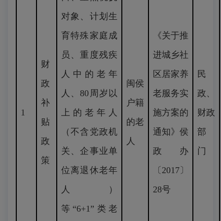
对象、计划生
育特殊家庭成
《关于推
员、重度残疾
进城乡社
财
人中的老年
区居家养
民
政
闽侯
人、80周岁以
老服务实
政、
补
户籍
1
上的老年人
施方案的
财政
贴
的老
（不含党政机
通知》侯
部
政
人
关、企事业单
政办
门
策
位离退休老年
〔2017〕
人）
28号
等“6+1”类老