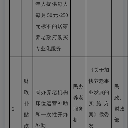
年人提供每人
每月50元-250
元标准的居家
养老政府购买
专业化服务
《关于加
财
快养老事
民办
民
政
民办养老机构
业发展的
养老
政、
补
床位运营补助
实施方
2
服务
财政
贴
和一次性开办
案》侯委
机
部
政
补助
发