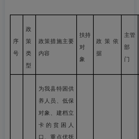
政
扶持
主管
序
策
政策措施主要
政策依
对
部
号
类
内容
据
象
门
型
为我县特困供
养人员、低保
对象、建档立
卡的贫困人
口、重点优抚