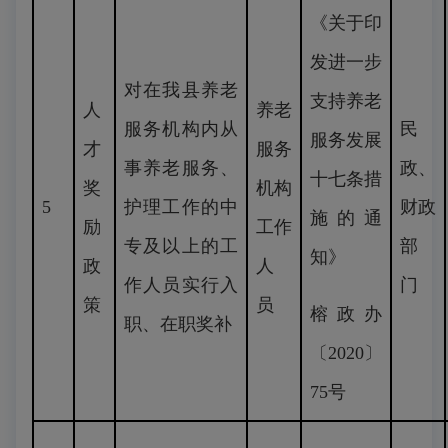
《关于印
发进一步
对在我县养老
支持养老
人
养老
服务机构内从
民
服务发展
才
服务
事养老服务、
政、
十七条措
奖
机构
5
护理工作的中
财政
施的通
励
工作
专及以上的工
部
知》
政
人
作人员实行入
门
策
员
榕政办
职、在职奖补
〔2020〕
75号