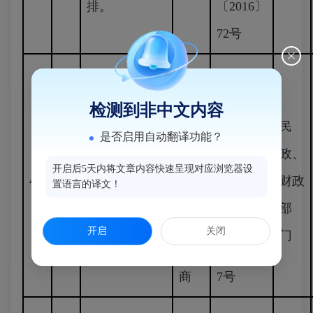
排。
〔2016〕
72号
居家
《关于加
检测到非中文内容
扶
养老
快养老事
民
是否启用自动翻译功能？
持
服务
业发展的
星级居家养老
政、
企
照料
实施方
开启后5天内将文章内容快速呈现对应浏览器设
4
服务照料中心
财政
置语言的译文！
业
中心
案》侯委
奖励
部
政
的运
发
开启
关闭
门
策
营
〔2017〕
商
7号