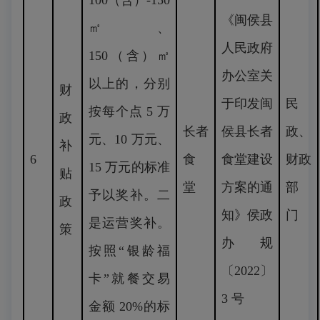
100（含）-150
《闽侯县
㎡、
人民政府
150（含）㎡
办公室关
以上的，分别
财
于印发闽
民
按每个点 5 万
政
长者
侯县长者
政、
元、10 万元、
补
6
食
食堂建设
财政
15 万元的标准
贴
堂
方案的通
部
予以奖补。二
政
知》侯政
门
是运营奖补。
策
办规
按照“银龄福
〔2022〕
卡”就餐交易
3 号
金额 20%的标