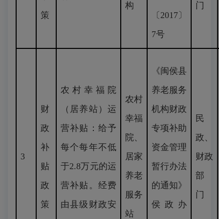
构
门
策
〔2017〕
7号
《闽侯县
农村幸福院
养老服务
农村
财
（居养站）运
机构财政
幸福
民
政
营补贴：给予
专项补助
院、
政、
补
每个每年不低
资金管理
3
居家
财政
贴
于2.8万元的运
暂行办法
养老
部
政
营补贴。经费
的通知》
服务
门
策
由县级财政安
侯政办
站