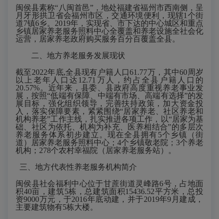
闽侯县素称
“八闽首邑”，地处福建省福州市西南侧，呈
月牙形拱卫省会福州市区，交通环境便利，现辖1个街
道7镇6乡。2019年，实现省、市下达的中心城区和重点
乡镇居家养老服务照料中心全覆盖和养老设施全社会化
运营，居家养老政府购买服务百分百覆盖全县。
二、地方养老服务发展现状
截至
202
2
年
底
,全县现有户籍人口
61.77
万，其中
60周岁
以上老年人口达
12.71
万人，约占全县户籍人口的
20.57
%。近年来，县委、县政府高度重视养老事业发
展，按照“低端有保障、中端有市场、高端有选择”的发
展目标，强化组织领导，完善扶持政策，加大资金投
入，落实保障要素，紧紧围绕“居家养老、社区养老和
机构养老”工作主线，扎实推进各项工作，以“居家为基
础、社区为依托、机构为补充、医养相结合”的多层次
养老服务体系初步建立。现在全县拥有5个乡镇（街
道）居家养老服务照料中心
；
4个乡镇敬老院；3
个养老
机构；
278个农村幸福院（居家养老服务站）
。
三、地方代表性养老服务机构简介
闽侯县社会福利中心位于甘蔗街道灵峰路
6号
，
占地面
积
40亩，建筑5栋，总建筑面积15436.52平方米，
总投
资
9000万元，于2016年底动建，并于2019年9月建成，
主要建筑物有5栋大楼。