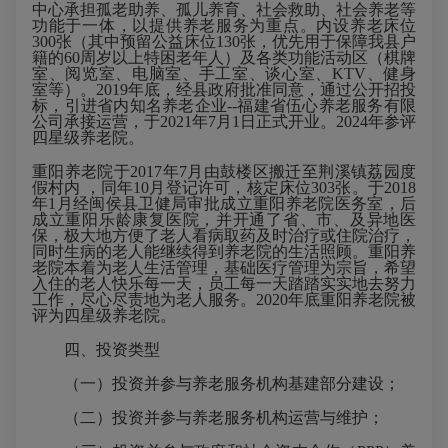
中心承担孤老助养、孤儿养育、社会救助、社会养老等
功能于一体
，
以提供养老服务为重点
。
内设养老
床位
300张
（
其中预留公益床位
130张，优先用于保障我县户
籍的60周岁以上特困老年人
）
及各类功能活动区（
棋牌
室、阅览室、电脑室、手工室、谈心室、
KTV、健身
室等）
。
2019年底，经县政府批准同意，通过公开招投
标，引进省内知名养老企业--福建省伍心养老服务有限
公司承接运营，于2021年7月1日正式开业。
202
4
年
参
评
四星级养老院。
重阳养老院于
2017年7月由鼓楼区搬迁至荆溪镇荔园度
假村内 ，同年10月登记许可，核定床位303张。于2018
年1月经闽侯县卫健局审批成立重阳养老院医务室，后
成立重阳乐龄康复医院，并开通了省、市、及异地医
保，极大地方便了老人看病取药及时治疗或住院治疗，
同时生病的老人能继续得到养老院的生活照顾。重阳养
老院本着为老人生活管理，基础医疗管理为宗旨，希望
入住的老人快乐每一天，员工每一天踏踏实实地去努力
工作，尽心尽责地为老人服务。2020年底重阳养老院被
评为四星级养老院。
四、投资类型
（一）投资并参与养老服务机构基建部分建设；
（二）投资并参与养老服务机构运营与维护；