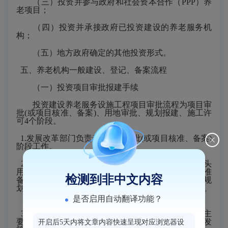
（三）投资并参与政府和社会资本合作（
PPP）养
老项目；
（四）投资并承接政府已投资建设的养老服务机
构；
（五）地方政府确定的其他投资形式。
五、养老机构一般建设、登记、备案流程
（一）投资项目审批报建手续
投资建设养老服务设施工程项目审批流程为项目审
批
(或项目核准、备案)、用地审批、规划报建、施工许
可4个阶段。
1.发展改革部门负责牵头项目审批(或项目核准、备案)
阶段工作。
2.自然资源和规划、林业、农业等相关部门负责牵头
用地审批和规划报建阶段工作。主要包括项目审批核准
检测到非中文内容
备案、选址意见书核发、用地预审、用林审核、用地规
划许可、设计方案审查、建设工程规划许可证核发等。
是否启用自动翻译功能？
3.住房城乡建设部门负责牵头施工许可阶段工作。主
要包括消防、人防等设计审核确认和施工许可证核发
开启后5天内将文章内容快速呈现对应浏览器设