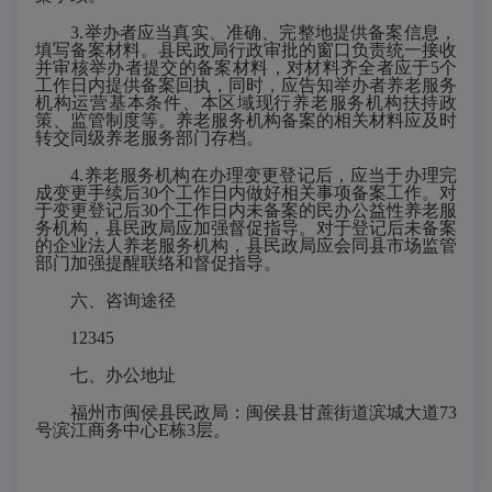
3.举办者应当真实、准确、完整地提供备案信息，
填写备案材料。县民政局行政审批的窗口负责统一接收
并审核举办者提交的备案材料，对材料齐全者应于5个
工作日内提供备案回执，同时，应告知举办者养老服务
机构运营基本条件、本区域现行养老服务机构扶持政
策、监管制度等。养老服务机构备案的相关材料应及时
转交同级养老服务部门存档。
4.养老服务机构在办理变更登记后，应当于办理完
成变更手续后30个工作日内做好相关事项备案工作。对
于变更登记后30个工作日内未备案的民办公益性养老服
务机构，县民政局应加强督促指导。对于登记后未备案
的企业法人养老服务机构，县民政局应会同县市场监管
部门加强提醒联络和督促指导。
六、咨询途径
12345
七、办公地址
福州市闽侯县民政局：闽侯县甘蔗街道滨城大道
73
号滨江商务中心E栋3层。