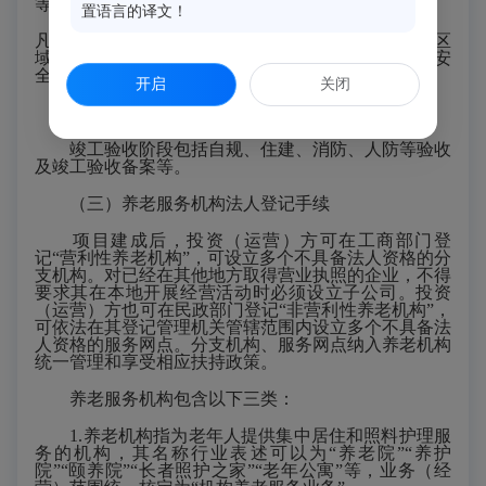
等。
置语言的译文！
凡是符合已经批复的控制性详细规划的区域，不再对区
域内具体养老投资项目进行交通影响、水影响、地震安
全性等方面的评估审查。
开启
关闭
（二）工程项目竣工验收手续
竣工验收阶段包括自规、住建、消防、人防等验收
及竣工验收备案等。
（三）养老服务机构法人登记手续
项目建成后，投资（运营）方可在工商部门登
记
“营利性养老机构”，可设立多个不具备法人资格的分
支机构。对已经在其他地方取得营业执照的企业，不得
要求其在本地开展经营活动时必须设立子公司。投资
（运营）方也可在民政部门登记“非营利性养老机构”，
可依法在其登记管理机关管辖范围内设立多个不具备法
人资格的服务网点。分支机构、服务网点纳入养老机构
统一管理和享受相应扶持政策。
养老服务机构包含以下三类：
1.养老机构指为老年人提供集中居住和照料护理服
务的机构，其名称行业表述可以为“养老院”“养护
院”“颐养院”“长者照护之家”“老年公寓”等，业务（经