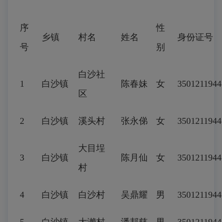
序
性
乡镇
村名
姓名
身份证号
号
别
白沙社
1
白沙镇
陈春妹
女
3501211944
区
2
白沙镇
溪头村
张永俤
女
3501211944
大目埕
3
白沙镇
陈月仙
女
3501211944
村
4
白沙镇
白沙村
吴鼎耀
男
3501211944