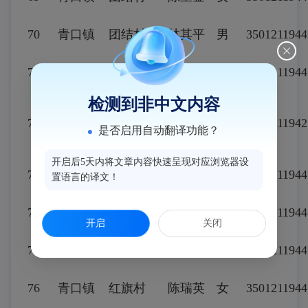
70
青口镇
团结村
林其平
男
3501211944
71
青口镇
团结村
陈云英
女
3501211944
检测到非中文内容
青新社
72
青口镇
廖全成
男
3501211942
是否启用自动翻译功能？
区
开启后5天内将文章内容快速呈现对应浏览器设
73
青口镇
后福村
黄兰贞
女
3501211944
置语言的译文！
74
青口镇
后福村
黄兰英
女
3501211944
开启
关闭
75
青口镇
幸福村
龚月英
女
3501211944
76
青口镇
红旗村
陈瑞英
女
3501211944