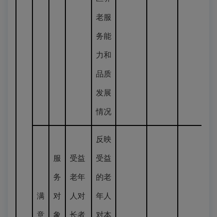
老服
务能
力和
品质
发展
情况
反映
服
受益
受益
务
老年
的老
满
对
人对
年人
意
象
长者
对本