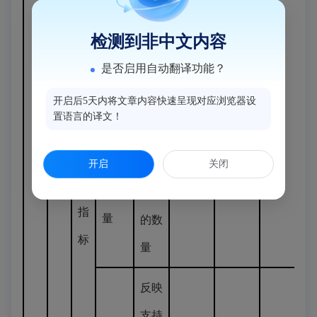
道
备的
检测到非中文内容
(乡
≥2
≥1
≥1
街道
镇)
是否启用自动翻译功能？
(乡
层面
开启后5天内将文章内容快速呈现对应浏览器设
镇)
置语言的译文！
长者
层面
食
数
开启
关闭
长者
量
堂数
食堂
指
量
的数
标
量
反映
支持