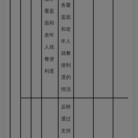
务覆
覆盖
盖面
面和
和老
老年
年人
人就
就餐
餐便
便利
利度
度的
情况
反映
通过
支持