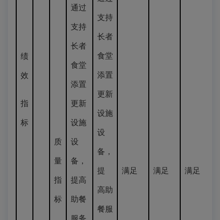
通过
支持
支持
长者
长者
食堂
绩
食堂
添置
效
添置
更新
指
更新
设施
标
设施
设
质
设
备，
量
备，
提
满足
满足
满足
指
提高
高助
标
助餐
餐服
服务