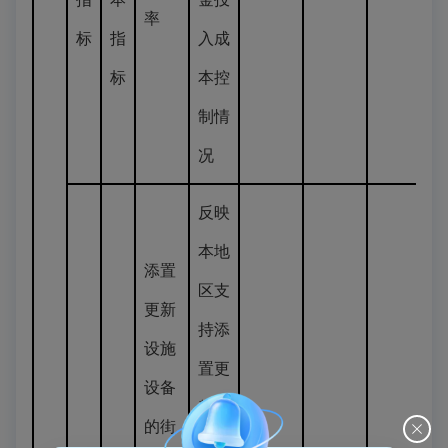
率
标
指
入成
标
本控
制情
况
反映
本地
添置
区支
更新
持添
设施
置更
设备
新设
的街
施设