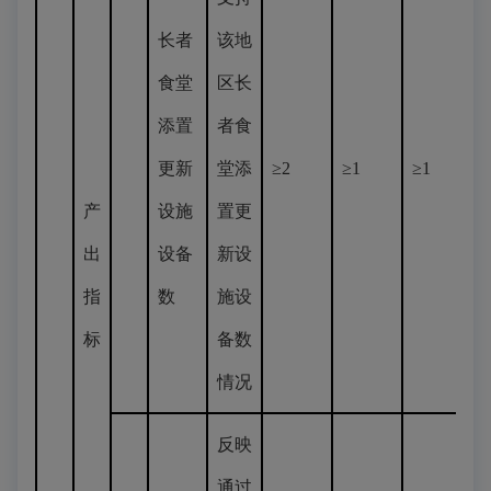
长者
该地
食堂
区长
添置
者食
更新
堂添
≥2
≥1
≥1
产
设施
置更
出
设备
新设
指
数
施设
标
备数
情况
反映
通过