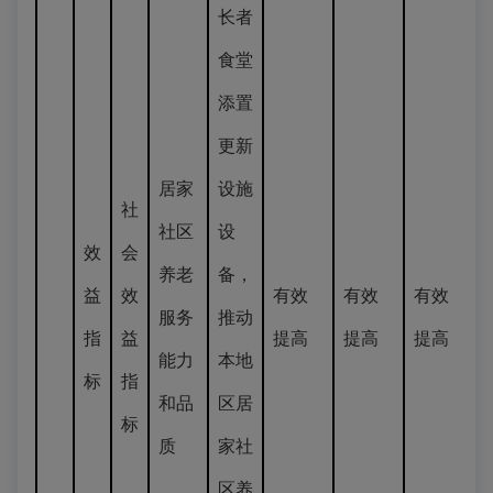
长者
食堂
添置
更新
居家
设施
社
社区
设
效
会
养老
备，
益
效
有效
有效
有效
服务
推动
指
益
提高
提高
提高
能力
本地
标
指
和品
区居
标
质
家社
区养