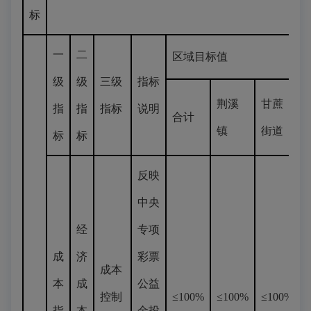
标
一
二
区域目标值
级
级
三级
指标
荆溪
甘蔗
指
指
指标
说明
合计
镇
街道
标
标
反映
中央
经
专项
成
济
彩票
成本
本
成
公益
控制
≤100%
≤100%
≤100%
指
本
金投