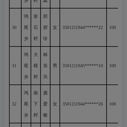
乡
村
蕊
鸿
奎
郑
30
尾
石
碧
女
3501211944******22
100
乡
村
珍
鸿
大
林
31
尾
模
东
男
3501211945******10
100
乡
村
兴
鸿
南
龚
32
尾
下
爱
女
3501211944******26
100
乡
村
敏