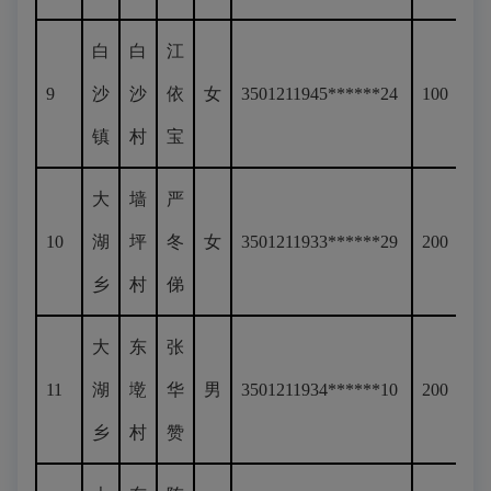
白
白
江
9
沙
沙
依
女
3501211945******24
100
镇
村
宝
大
墙
严
10
湖
坪
冬
女
3501211933******29
200
乡
村
俤
大
东
张
11
湖
墘
华
男
3501211934******10
200
乡
村
赞