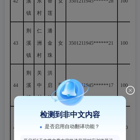
42
溪
东
香
女
3501211945******28
100
镇
村
莲
荆
仁
潘
43
溪
洲
金
女
3501211945******21
100
镇
村
珠
荆
关
洪
44
溪
中
启
男
3501211945******17
100
镇
村
锡
检测到非中文内容
荆
港
徐
是否启用自动翻译功能？
45
溪
头
雪
女
3501211945******20
100
镇
村
金