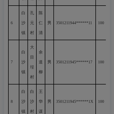
白
孔
陈
6
沙
元
仁
男
3501211944******11
100
镇
村
清
大
白
余
目
7
沙
道
男
3501211945******17
100
埕
镇
柳
村
白
白
王
8
沙
沙
华
男
3501211945******1X
100
镇
村
谋