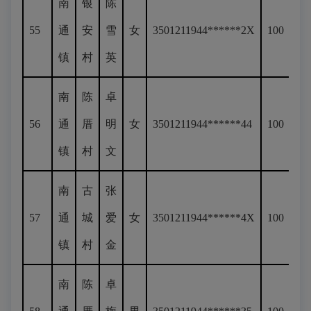
南
银
陈
55
通
安
雪
女
3501211944******2X
100
镇
村
英
南
陈
卓
56
通
厝
明
女
3501211944******44
100
镇
村
文
南
古
张
57
通
城
爱
女
3501211944******4X
100
镇
村
金
南
陈
卓