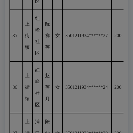
区
红
上
阮
峰
85
街
祥
女
3501211934******27
200
社
镇
英
区
红
上
赵
峰
86
街
英
女
3501211934******24
200
社
镇
月
区
上
浦
陈