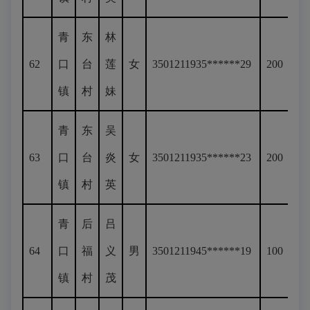
青
东
林
62
口
台
莲
女
3501211935******29
200
镇
村
妹
青
东
吴
63
口
台
炎
女
3501211935******23
200
镇
村
英
青
后
吕
64
口
福
义
男
3501211945******19
100
镇
村
茂