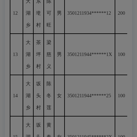
大
东
陈
12
湖
墘
可
男
3501211934******12
200
乡
村
旺
大
茶
梁
13
湖
坪
慈
男
3501211944******1X
100
乡
村
义
大
坂
陈
14
湖
头
冬
女
3501211944******25
100
乡
村
莲
大
坂
黄
15
湖
头
春
女
3501211945******2X
100