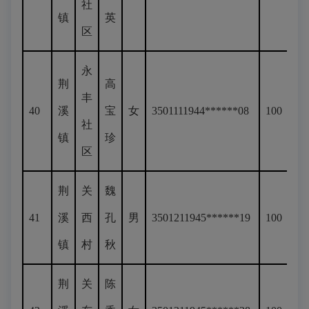
社
镇
英
区
永
荆
高
丰
40
溪
宝
女
3501111944******08
100
社
镇
珍
区
荆
关
魏
41
溪
西
孔
男
3501211945******19
100
镇
村
秋
荆
关
陈