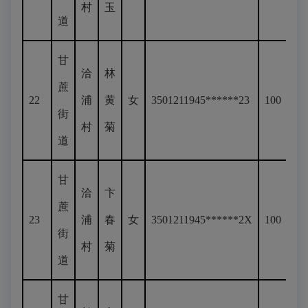
村
玉
道
甘
洽
林
蔗
22
浦
黄
女
3501211945******23
100
街
村
菊
道
甘
洽
卞
蔗
23
浦
春
女
3501211945******2X
100
街
村
菊
道
甘