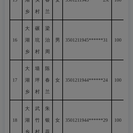
乡
村
兰
大
碾
梁
16
湖
坑
治
男
3501211945******31
100
乡
村
周
大
墙
陈
17
湖
坪
春
女
3501211944******24
100
乡
村
兰
大
武
朱
18
湖
竹
银
女
3501211944******29
100
乡
村
蕊