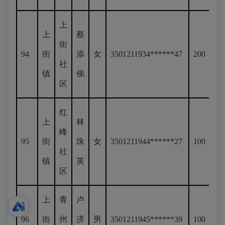
上
上
蔡
街
94
街
添
女
3501211934******47
200
社
镇
俤
区
红
上
林
峰
95
街
珠
女
3501211944******27
100
社
镇
英
区
上
青
卢
96
街
州
济
男
3501211945******39
100