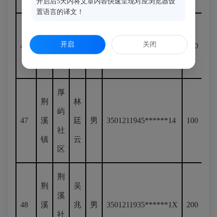
开启后5天内将文章内容快速呈现对应浏览器设
置语言的译文！
荆
关
卢
开启
关闭
46
溪
口
依
女
3501211945******62
100
镇
村
凤
厚
荆
林
屿
47
溪
廷
男
3501211945******14
100
社
镇
云
区
荆
荆
吴
溪
48
溪
兆
男
3501211935******1X
200
社