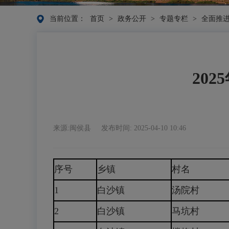
当前位置：
首页
>
政务公开
>
专题专栏
>
全面推
20
来源:闽侯县
发布时间: 2025-04-10 10:46
序号
乡镇
村名
1
白沙镇
汤院村
2
白沙镇
马坑村