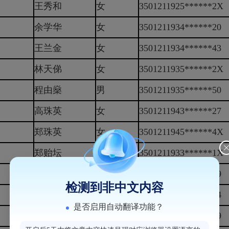
王秀和
女
3501211925******2X
余学华
女
3501211934******20
王兰金
女
3501211934******43
林天俤
女
3501211935******2X
程由燊
男
3501211935******50
高珠英
女
3501211943******27
郑珠英
女
3501211945******4X
郑贻坛
男
3501211933******1X
吴二妹
女
3501211933******29
检测到非中文内容
郑仲基
男
3501211933******14
是否启用自动翻译功能？
黄梅香
女
3501211935******29