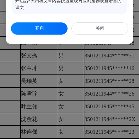
开启后5天内将文章内容快速呈现对应浏览器设置语言的
林金官
男
3501211943******16
译文！
林育新
男
3501211945******18
开启
关闭
林依妹
女
3501211945******40
温玉来
男
3501211945******18
张文秀
男
3501211944******31
张章坤
男
3501211945******16
吴瑞英
女
3501211945******28
陈雪珍
女
3501211944******26
叶兰俤
女
3501211945******45
沈金花
女
3501211944******2X
林连俤
女
3501211945******23