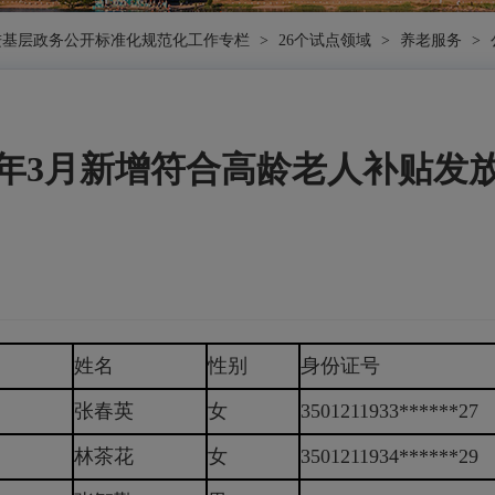
进基层政务公开标准化规范化工作专栏
>
26个试点领域
>
养老服务
>
25年3月新增符合高龄老人补贴发
姓名
性别
身份证号
张春英
女
3501211933******27
林茶花
女
3501211934******29