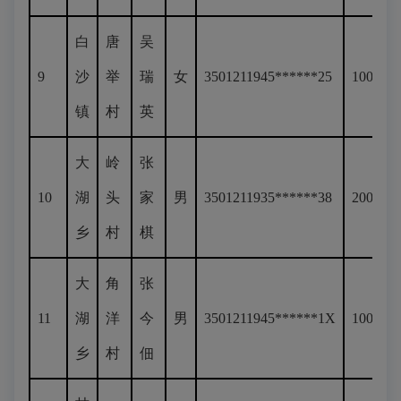
白
唐
吴
9
沙
举
瑞
女
3501211945******25
100
镇
村
英
大
岭
张
10
湖
头
家
男
3501211935******38
200
乡
村
棋
大
角
张
11
湖
洋
今
男
3501211945******1X
100
乡
村
佃