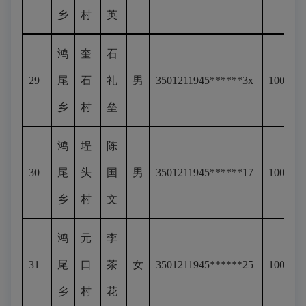
乡
村
英
鸿
奎
石
29
尾
石
礼
男
3501211945******3x
100
乡
村
垒
鸿
埕
陈
30
尾
头
国
男
3501211945******17
100
乡
村
文
鸿
元
李
31
尾
口
茶
女
3501211945******25
100
乡
村
花