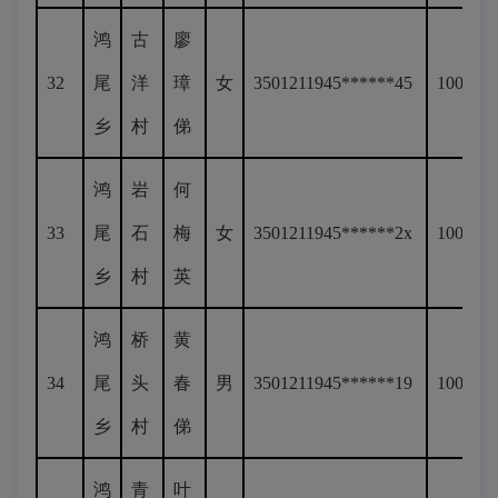
鸿
古
廖
32
尾
洋
璋
女
3501211945******45
100
乡
村
俤
鸿
岩
何
33
尾
石
梅
女
3501211945******2x
100
乡
村
英
鸿
桥
黄
34
尾
头
春
男
3501211945******19
100
乡
村
俤
鸿
青
叶