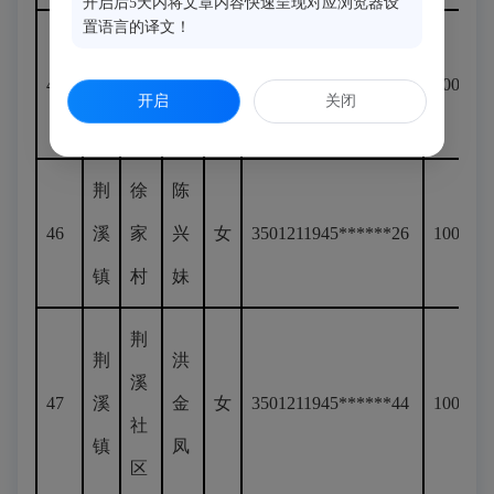
开启后5天内将文章内容快速呈现对应浏览器设
置语言的译文！
荆
关
李
45
溪
口
观
女
3501211945******22
100
开启
关闭
镇
村
金
荆
徐
陈
46
溪
家
兴
女
3501211945******26
100
镇
村
妹
荆
荆
洪
溪
47
溪
金
女
3501211945******44
100
社
镇
凤
区