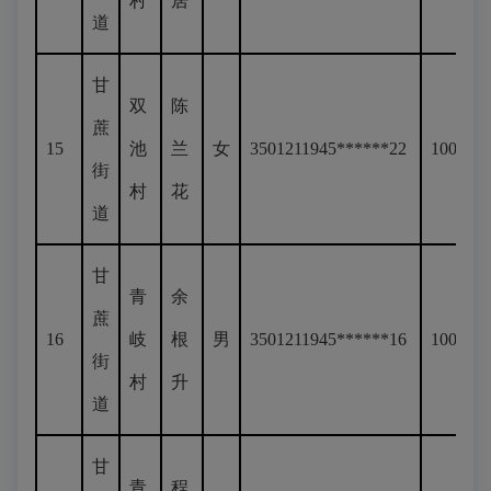
村
居
道
甘
双
陈
蔗
15
池
兰
女
3501211945******22
100
街
村
花
道
甘
青
余
蔗
16
岐
根
男
3501211945******16
100
街
村
升
道
甘
青
程