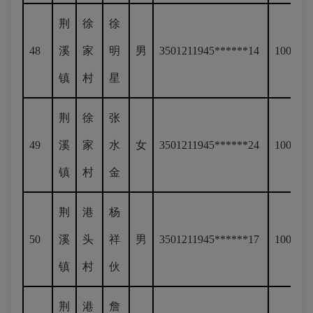
荆
徐
徐
48
溪
家
明
男
3501211945******14
100
镇
村
星
荆
徐
张
49
溪
家
水
女
3501211945******24
100
镇
村
金
荆
港
杨
50
溪
头
祥
男
3501211945******17
100
镇
村
伙
荆
港
詹