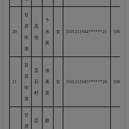
甘
卞
蔗
其
20
水
女
3501211944******21
100
街
他
英
道
甘
昙
张
蔗
21
石
美
女
3501211945******28
100
街
村
英
道
甘
昙
蔡
蔗