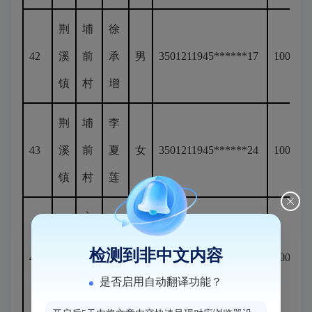
荆
埔
徐
42
溪
前
承
男
3501211945******17
100
镇
村
增
荆
埔
李
43
溪
前
夏
女
3501211945******24
100
镇
村
莲
永
荆
林
丰
检测到非中文内容
44
溪
光
男
350121194******016
100
社
是否启用自动翻译功能？
镇
祥
区