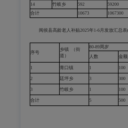
14
竹岐乡
592
59200
合计
10673
1067300
闽侯县高龄老人补贴2025年1-6月发放汇总表
80-89周岁
乡镇 （街
序号
道）
人数
金额
1
青口镇
1
100
2
廷坪乡
3
300
3
竹岐乡
1
100
合计
5
500