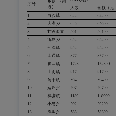
乡镇 （街
序号
道）
人数
金额（元
1
白沙镇
622
62200
2
大湖乡
646
64600
3
甘蔗街道
561
56100
4
鸿尾乡
652
65200
5
荆溪镇
952
95200
6
南通镇
877
87700
7
青口镇
1728
172800
8
上街镇
917
91700
9
尚干镇
364
36400
10
廷坪乡
797
79700
11
祥谦镇
1180
118000
12
小箬乡
202
20200
13
洋里乡
583
58300