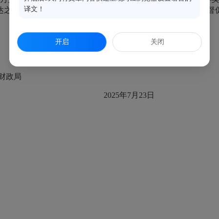
译文！
达之日起10日内一次性将资金拨到项目单位，加强资金管理并督
开启
关闭
侯县财政局
2025年7月23日