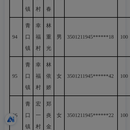
镇
村
春
青
幸
林
94
口
福
重
男
3501211945******18
100
镇
村
光
青
幸
林
95
口
福
依
女
3501211945******42
100
镇
村
娇
青
宏
郑
96
口
一
炎
女
3501211945******22
100
镇
村
金