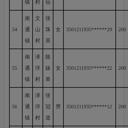
镇
村
仙
南
文
张
54
通
山
珠
女
3501211935******29
200
镇
村
英
南
泽
陈
55
通
洋
妹
女
3501211935******22
200
镇
村
皋
南
泽
张
56
通
洋
冠
男
3501211935******12
200
镇
村
道