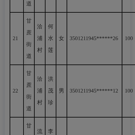
道
甘
洽
何
蔗
21
浦
水
女
3501211945******26
100
街
村
莲
道
甘
洽
洪
蔗
22
浦
茂
男
3501211945******12
100
街
村
珍
道
甘
流
李