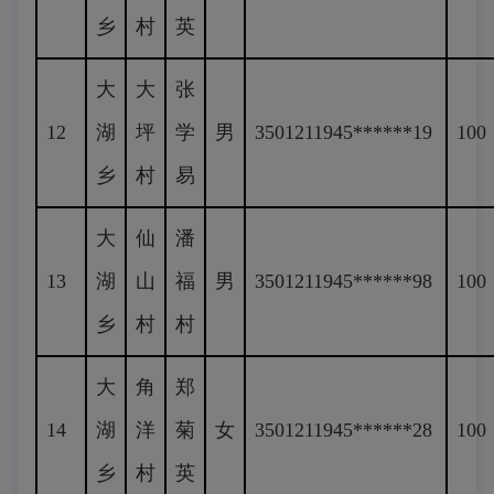
乡
村
英
大
大
张
12
湖
坪
学
男
3501211945******19
100
乡
村
易
大
仙
潘
13
湖
山
福
男
3501211945******98
100
乡
村
村
大
角
郑
14
湖
洋
菊
女
3501211945******28
100
乡
村
英