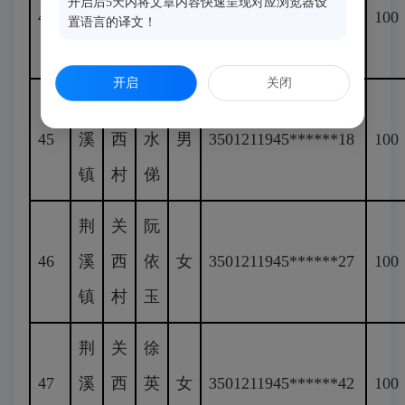
开启后5天内将文章内容快速呈现对应浏览器设
44
溪
西
茂
男
3501211945******31
100
置语言的译文！
镇
村
永
开启
关闭
荆
关
阮
45
溪
西
水
男
3501211945******18
100
镇
村
俤
荆
关
阮
46
溪
西
依
女
3501211945******27
100
镇
村
玉
荆
关
徐
47
溪
西
英
女
3501211945******42
100