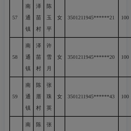
南
泽
陈
57
通
苗
玉
女
3501211945******21
100
镇
村
平
南
泽
许
58
通
苗
雪
女
3501211945******20
100
镇
村
月
南
陈
张
59
通
厝
珠
女
3501211945******43
100
镇
村
英
南
陈
张