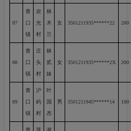
青
农
林
87
口
光
木
女
3501211935******22
200
镇
村
兰
青
庄
林
88
口
头
贰
女
3501211935******2X
200
镇
村
妹
青
沪
叶
89
口
屿
国
男
3501211945******14
100
镇
村
杰
青
莲
谢