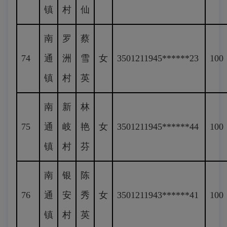
镇
村
仙
南
罗
蔡
74
通
洲
雪
女
3501211945******23
100
镇
村
英
南
新
林
75
通
岐
艳
女
3501211945******44
100
镇
村
芬
南
银
陈
76
通
安
秀
女
3501211943******41
100
镇
村
英