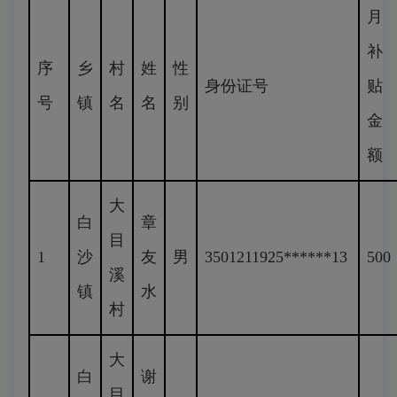
月
补
序
乡
村
姓
性
身份证号
贴
号
镇
名
名
别
金
额
大
白
章
目
1
沙
友
男
3501211925******13
500
溪
镇
水
村
大
白
谢
目