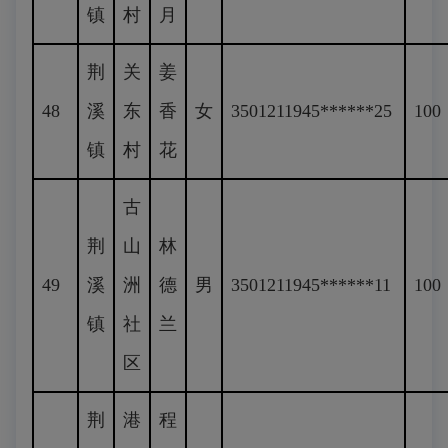
镇
村
月
荆
关
姜
48
溪
东
香
女
3501211945******25
100
镇
村
花
古
荆
山
林
49
溪
洲
德
男
3501211945******11
100
镇
社
兰
区
荆
港
程