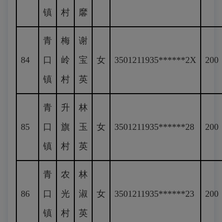
镇
村
黁
青
梅
谢
84
口
岭
宝
女
3501211935******2X
200
镇
村
英
青
升
林
85
口
旗
玉
女
3501211935******28
200
镇
村
英
青
农
林
86
口
光
淑
女
3501211935******23
200
镇
村
英