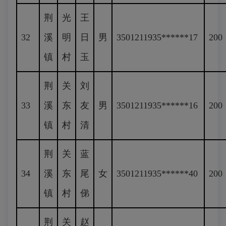
荆
光
王
32
溪
明
日
男
3501211935******17
200
镇
村
玉
荆
关
刘
33
溪
东
友
男
3501211935******16
200
镇
村
清
荆
关
蓝
34
溪
东
尾
女
3501211935******40
200
镇
村
俤
荆
关
赵