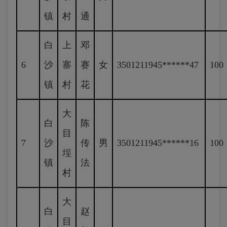
镇
村
通
白
上
邓
6
沙
寨
赛
女
3501211945******47
100
镇
村
花
大
白
陈
目
7
沙
传
男
3501211945******16
100
埕
镇
法
村
大
白
赵
目