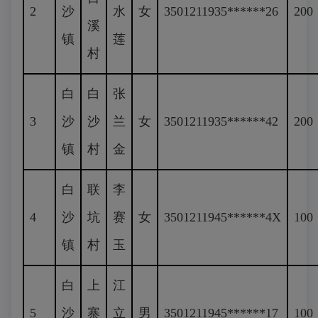
2
沙
水
女
3501211935******26
200
溪
镇
莲
村
白
白
张
3
沙
沙
兰
女
3501211935******42
200
镇
村
金
白
联
李
4
沙
坑
赛
女
3501211945******4X
100
镇
村
玉
白
上
江
5
沙
寨
立
男
3501211945******17
100