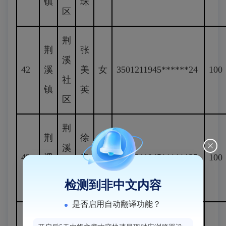
镇
珠
区
荆
荆
张
溪
42
溪
美
女
3501211945******24
100
社
镇
英
区
荆
荆
徐
溪
43
溪
忠
男
3501211945******35
100
社
镇
华
检测到非中文内容
区
是否启用自动翻译功能？
荆
关
洪