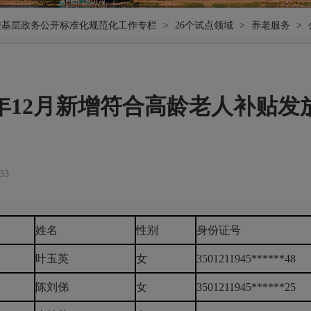
进基层政务公开标准化规范化工作专栏
>
26个试点领域
>
养老服务
>
25年12月新增符合高龄老人补贴发
33
姓名
性别
身份证号
叶玉英
女
3501211945******48
陈刘俤
女
3501211945******25