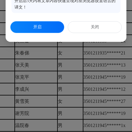
开启后5天内将文章内容快速呈现对应浏览器设置语言的
黄修明
男
3501211945******38
译文！
江良玉
女
3501211943******4X
开启
关闭
程由榕
男
3501211935******1X
吴兰金
女
3501211935******2x
朱春俤
女
3501211935******21
张天美
男
3501211935******13
张克平
男
3501211945******19
李成兴
男
3501211945******12
黄雪英
女
3501211945******27
谢芳院
男
3501211945******19
温院春
男
3501211945******1x