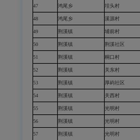
47
鸿尾乡
埕头村
48
鸿尾乡
溪源村
49
荆溪镇
埔前村
50
荆溪镇
荆溪社区
51
荆溪镇
桐口村
52
荆溪镇
关东村
53
荆溪镇
厚屿社区
54
荆溪镇
关西村
55
荆溪镇
光明村
56
荆溪镇
光明村
57
荆溪镇
光明村