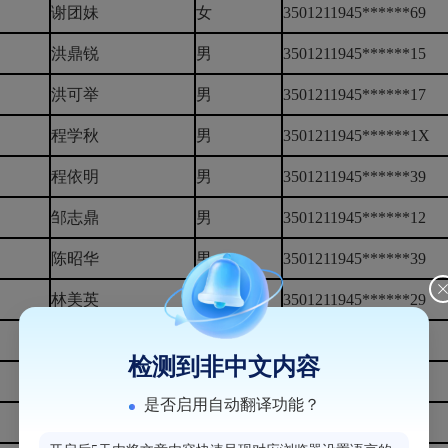
谢团妹
女
3501211945******69
洪鼎锐
男
3501211945******15
洪可举
男
3501211945******17
程学秋
男
3501211945******1X
程依明
男
3501211945******39
邹志鼎
男
3501211945******12
陈昭华
男
3501211945******39
林美英
女
3501211945******29
黄至美
男
3501211945******15
检测到非中文内容
陈发通
男
3501211945******31
是否启用自动翻译功能？
蒋亨坚
男
3501211945******13