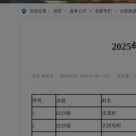
当前位置：
首页
>
政务公开
>
专题专栏
>
全面推
20
来源:闽侯县
发布时间: 2026-01-09 14:42
浏览量：3
序号
乡镇
村名
1
白沙镇
汶溪村
2
白沙镇
大目埕村