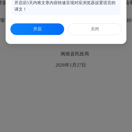
金 7383 元；2.荆溪镇大佳社区长者食堂“银龄福卡”就餐交易金额
开启后5天内将文章内容快速呈现对应浏览器设置语言的
译文！
006项“养老服务”科目支出，请加强资金管理，确保专款专用，
开启
关闭
闽侯县民政局
2026年1月27日