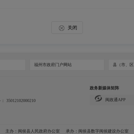
关闭
福州市政府门户网站
县（市、区
政务新媒体矩阵
闽政通APP
备：
35012102000210
主办：闽侯县人民政府办公室
承办：闽侯县数字闽侯建设办公室