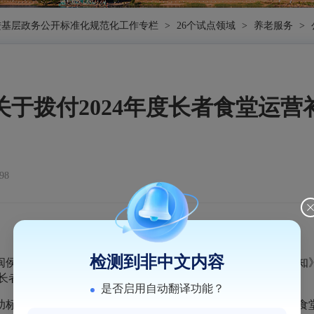
进基层政务公开标准化规范化工作专栏
>
26个试点领域
>
养老服务
>
关于拨付2024年度长者食堂运营
98
检测到非中文内容
县人民政府办公室关于印发闽侯县长者食堂建设方案的通知》（侯
个长者食堂单年度最高不超过3万元。
是否启用自动翻译功能？
标准的有荆溪镇大佳社区长者食堂和甘蔗街道滨城社区长者食堂