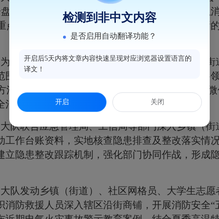
一盘棋
”
思想，打破部门壁垒，形成工作合力，并以
检测到非中文内容
重点任务和职责分工，为
“
五清
”
专项行动提供清晰
是否启用自动翻译功能？
开启后5天内将文章内容快速呈现对应浏览器设置语言的
。
为压实基层消防安全责任，大队组织召开乡镇（街
译文！
范围、整治标准以及执法流程开展专题授课，对各
方法。同时，建立
“
乡镇街道
-
行业部门
-
消防部门
”
微
开启
关闭
全治理新格局。
。
大队联合应急管理局、工信局等部门深入乡镇（街
动工作台账资料，实地核查隐患排查及整改落实情
建立隐患整改跟踪机制，强化部门协同作战，形成
。
大队发动乡镇（街道）、社区网格员、大学生志愿
织消防救援人员深入辖区沿街商铺，开展消防安全
“