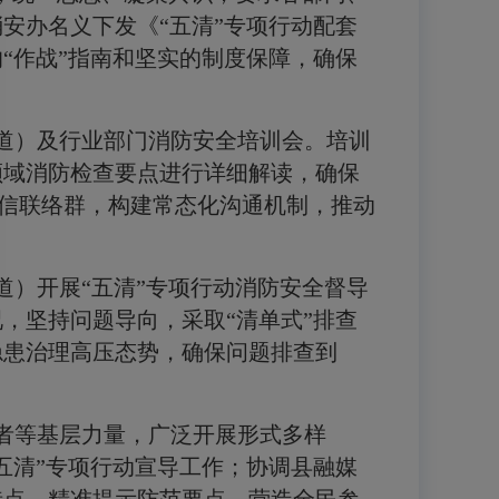
消安办名义下发《
“
五清
”
专项行动配套
的
“
作战
”
指南和坚实的制度保障，确保
道）及行业部门消防安全培训会。培训
领域消防检查要点进行详细解读，确保
信联络群，构建常态化沟通机制，推动
道）开展
“
五清
”
专项行动消防安全督导
况，坚持问题导向，采取
“
清单式
”
排查
隐患治理高压态势，确保问题排查到
者等基层力量，广泛开展形式多样
五清
”
专项行动宣导工作；协调县融媒