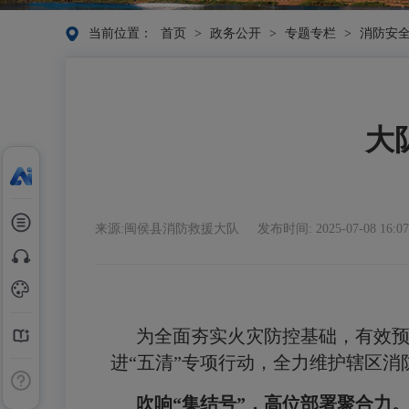
当前位置：
首页
>
政务公开
>
专题专栏
>
消防安
大
来源:闽侯县消防救援大队
发布时间: 2025-07-08 16:07
为全面夯实火灾防控基础，有效
进
“
五清
”
专项行动，全力维护辖区消
吹响
“
集结号
”
，高位部署聚合力