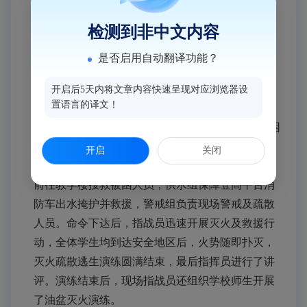
检测到非中文内容
演练假设：
15
时
00
分，福州旅游职业中专学校
是否启用自动翻译功能？
教学楼内突发火灾，浓烟迅速向教学楼内各个部位
蔓延。火灾发生后，学校立即组织学生疏散逃生并
开启后5天内将文章内容快速呈现对应浏览器设
置语言的译文！
报警，学生们在老师和消防人员的指挥引导下弯腰
捂鼻，井然有序快速跑出教学楼，其中
1
名学生被困
在办公室。得知灾情后，指挥员立即下达命令，灭
开启
关闭
火组第一时间到达起火点进行灭火，救援组携担架
前往教学楼搜救被困人员，供水组保障登高平台消
防车出水掩护并救援，警戒组负责现场警戒及疏散
人员。命令下达后，指战员迅速开展灭火及救援行
动，全体学生均到达安全地区后，火势随即扑灭，
灭火疏散逃生演练圆满结束，最后指挥员进行了讲
评。演练结束后，现场指战员还组织学校师生开展
了油盆灭火演练。