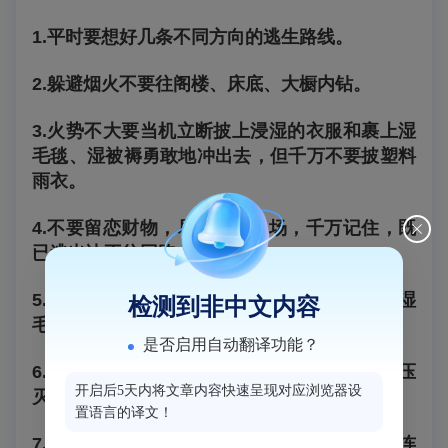
1.
平时要想好几条不同方向的逃生路线。
2.
躲避烟火不要往阁楼、床底、大橱内钻。
3.
火势不大要当机立断披上浸湿的衣服和裹上湿
毛毯、湿被褥勇敢地冲出去，但千万不要披塑料
雨衣。
4.
不要留恋财物，尽快逃出火场，千万记住，既
已逃出决不往回跑。
5.
在浓烟中避难逃生，要尽量放低身体，并用湿
检测到非中文内容
毛巾捂住嘴鼻。
是否启用自动翻译功能？
6.
如果身上着火，千万不要奔跑，要就地打滚压
开启后5天内将文章内容快速呈现对应浏览器设
灭身上火苗。
置语言的译文！
7.
不要盲目跳楼，可用绳子或把床单撕成条状连