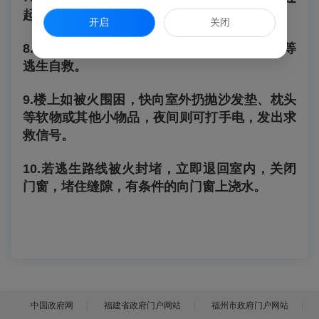
起来，紧拴在门窗档和理物上，顺势滑下。
开启
关闭
8.
充分利用房内的门窗、阳台、落水管或竹竿等
逃生自救。
9.
楼上如被火围困，快向室外扔抛沙发垫、枕头
等软物或其他小物品，夜间则可打手电，发出求
救信号。
10.
若逃生路线被火封堵，立即退回室内，关闭
门窗，堵住缝隙，有条件的向门窗上浇水。
中国政府网
福建省政府门户网站
福州市政府门户网站