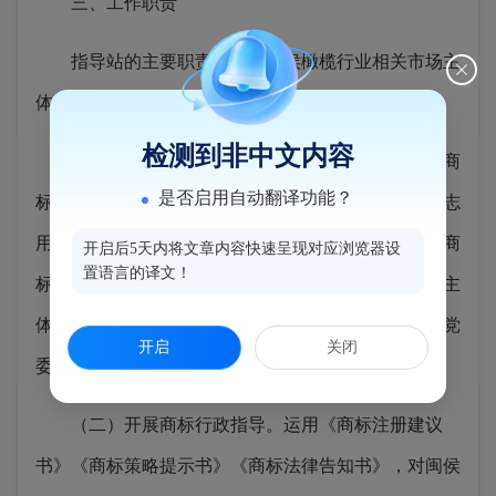
三、工作职责
指导站的主要职责，是对闽侯橄榄行业相关市场主
体开展商标注册、运用、管理和保护行政指导。
检测到非中文内容
（一）建设商标数据库
。收集闽侯橄榄产业注册商
是否启用自动翻译功能？
标、高知名度商标、境外注册商标、地理标志专用标志
用标、闲置商标、培育商标、商标专用权质押贷款等商
开启后5天内将文章内容快速呈现对应浏览器设
置语言的译文！
标信息并建立数据库，为指导闽侯橄榄产业相关市场主
体商标申请注册、授权转让运用等提供依据，为地方党
开启
关闭
委、政府决策提供参考。
（二）开展商标行政指导。
运用《商标注册建议
书》《商标策略提示书》《商标法律告知书》，对闽侯