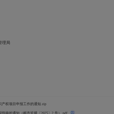
理局
产权项目申报工作的通知.zip
南的通知（榕市监规〔2025〕2 号）.pdf