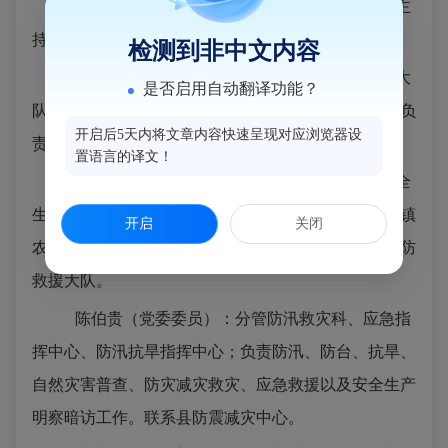
林
阳（党委委员、县防震减灾中心主任）：主
持县防震减灾中心全面工作。
检测到非中文内容
张义用（党委委员、县应急管理综合执法
大队大
是否启用自动翻译功能？
队
长）：分管综合协调科、应急管理综合执法大队；负
开启后5天内将文章内容快速呈现对应浏览器设
责事故调查工作、行业安全生产综合监管工作。
置语言的译文！
黄金勇（党委委员、三级主任科员）：分管安全
生产基础二科，负责商贸企业安全生产监管和指导城镇
开启
关闭
农村消防监督、火灾预防、火灾扑救工作；联系县消防
救援大队。
陈伯贵（党委委员）：
分管防汛救灾科、应急指
挥中心、防汛抗旱指挥中心；负责防汛、防台、抗旱、
自然灾害普查、防灾减灾救灾、应急救援以及安全生产
明察暗访工作。
联系县防震减灾中心。