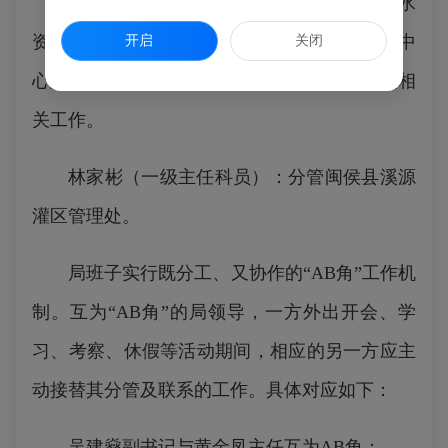
潘明武（党组成员、高级工程师）：分管水
资源管理科（县节水办），水资源与河务管理中
开启
关闭
心及县河长办日常工作，负责旗山湖项目建设相
关工作。
林家彬（一级主任科员）：分管闽侯县溪源
灌区管理处。
局班子实行既分工、又协作的“AB角”工作机
制。互为“AB角”的局领导，一方外出开会、学
习、考察、休假等活动期间，相应的另一方应主
动接替其分管及联系的工作。具体对应如下：
吴建燊副书记与黄金凤主任互为AB角；