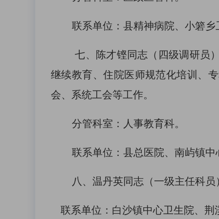
联系单位：
县精神病院、小箬乡
七、
陈才铿
同志（四级调研员
继续教育、住院医师规范化培训、
专
会、系统工会等
工作
。
分管科室：人事教育科
。
联系单位：
县总医院
、
南屿镇中
八、温丹英同志（一级主任科员
联系单位：
白沙镇
中心卫生院、
荆