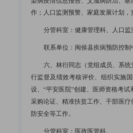
染病疫情信息报告、艾滋病防治、基
作
；
人口监测预警、家庭发展计划，
分管科室：健康管理科
、
人口监
联系单位：
闽侯县疾病预防控制
六、
林衍同志
（
党组成员、系统
行监督及绩效考核评价、组织实施国
设、
“平安医院”创建、医师资格考
采购论证、精准扶贫工作、干部
医疗
防安全
等
工作
。
分管科室：医政医管科。