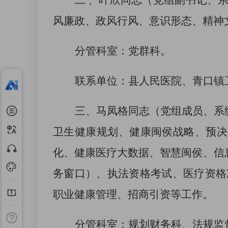
二
、
叶欣
同志
（
党组副书记、
风廉政、政风行风、意识形态、精神
分管科室：党群科
。
联系单位：县人民医院、青口
镇
三、
马凤格
同志
（
党组成员、系
卫生健康规划、健康闽侯战略、预
决
化、健康医疗大数据、智慧闽侯、信
务窗口
）
、
执法资格考试、医疗资格
职业健康管理、
招商引资等工作
。
分管科室：规划财务科
、
法规监