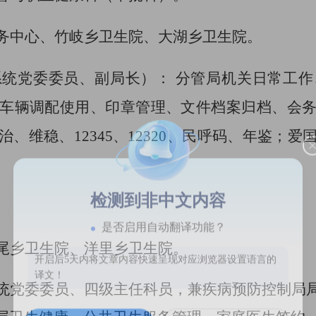
务中心、竹岐乡卫生院、
大湖
乡
卫生院
。
系统党委委员、副局长
）：
分管局机关日常工作
车辆调配使用、
印章管理、
文件档案
归档、
会
治、维稳、
12345、12320、民呼码、年鉴
；爱
检测到非中文内容
。
是否启用自动翻译功能？
尾乡卫生院、洋里乡卫生院。
开启后5天内将文章内容快速呈现对应浏览器设置语言的
译文！
统党委委员、四级主任科员，兼疾病预防控制局