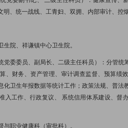
系统党委副书记、
三
级主任科员
）：
健康宣传、
文明、统一战线、工青妇、双拥
、
内部审计
、
控
卫生院、祥谦
镇
中心卫生院。
统党委委员、副局长、二级主任科员
）：
分管
统
算、财务、资产管理
、审计调查监督、
预算绩
息化卫生年报数据等统计工作；政策法规、普法
准入工作、
行政复议、
系统信用体系建设、督
督与职业健康科
（
审批科
）。