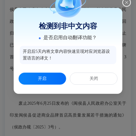
侯县人民政府办公室正式印发《若干措施》，并在闽侯县人民
政府网站公开。有效期为三年，现考虑到高新区社会性事务回
检测到非中文内容
归闽侯县，为保证全县政策的统一性，县商务局建议先行废止
是否启用自动翻译功能？
已颁布的闽侯县人民政府办公室关于印发闽侯县促进商业品牌
开启后5天内将文章内容快速呈现对应浏览器设
首店高质量发展若干措施的通知》（侯政办规〔2025〕3
置语言的译文！
号）。
开启
关闭
二、目标任务
废止2025年6月25日发布的《闽侯县人民政府办公室关于
印发闽侯县促进商业品牌首店高质量发展若干措施的通知》
（侯政办规〔2025〕3号）。