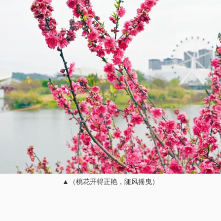
▲（桃花开得正艳，随风摇曳）