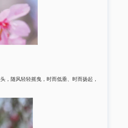
枝头，随风轻轻摇曳，时而低垂、时而扬起，
。