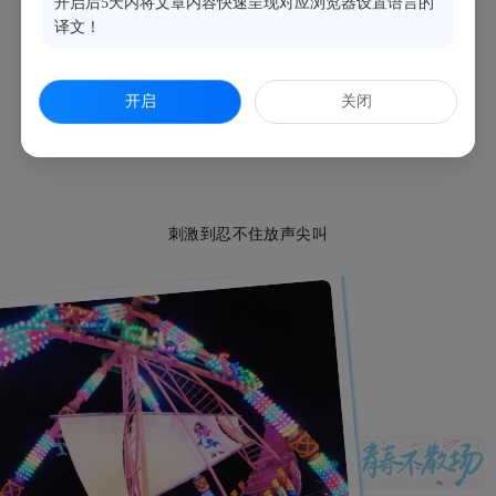
开启后5天内将文章内容快速呈现对应浏览器设置语言的
海盗船来回摇摆
译文！
整个人仿佛要被甩向天空
开启
关闭
风在耳边呼啸
刺激到忍不住放声尖叫