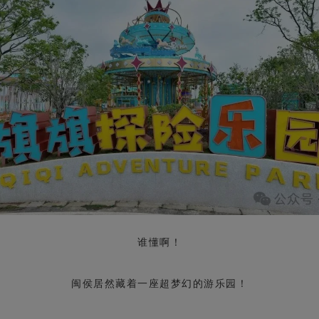
谁懂啊！
闽侯居然藏着一座超梦幻的游乐园！