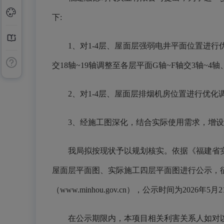
下:
1、对1-4层、屋面层强弱电井平面位置进行优化调
交18轴~19轴调整至各层平面G轴~F轴交3轴~4轴
2、对1-4层、屋面层排烟机房位置进行优化
3、经施工图深化，结合实际使用需求，增设
我局拟按现状予以规划核实。依据《福建省实施
屋面层平面图、实际施工四层平面图进行公示，
（www.minhou.gov.cn），公示时间为2026年5月
在公示期限内，本项目相关利害关系人如对以上公示内