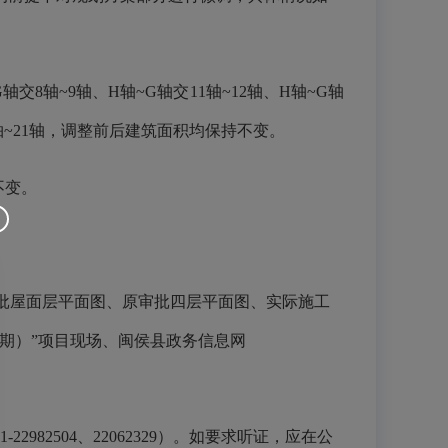
8轴~9轴、H轴~G轴交11轴~12轴、H轴~G轴
20轴~21轴，调整前后建筑面积均保持不变。
不变。
批屋面层平面图、原审批四层平面图、实际施工
期）”项目现场、闽侯县政务信息网
2504、22062329）。如要求听证，应在公