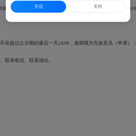
开启
关闭
划局办公地点：闽侯县滨江商务中心C楼5-6层，邮编：35010
超过公示期的最后一天24:00，逾期视为无效意见（申请）
、联系电话、联系地址。