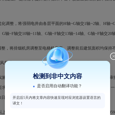
整，将强弱电井由各层平面的H轴~G轴交1轴~2轴、H轴~G轴交
、G轴~F轴交10轴~11轴、G轴~F轴交13轴~14轴、G轴~F轴交
调整，将排烟机房调整至电梯机房旁，调整前后建筑面积均保持
风井通向屋面，调整前后建筑面积指标均保持不变。
检测到非中文内容
<中华人民共和国城乡规划法>办法》第五十三条，现将原审
是否启用自动翻译功能？
征求利害关系人意见。公示地点为“融德时代食品产业园项目（一
21日至2026年6月3日。
开启后5天内将文章内容快速呈现对应浏览器设置语言的
译文！
容有异议，可来电或来信向我局反映（联系电话：0591-2298