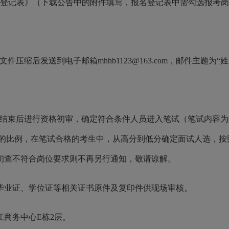
名登记表》（下载公告中的附件填写，报名登记表中需勾选报考
压缩后发送到电子邮箱mhhb1123@163.com，邮件主题为“
名结束后进行资格初审，确定符合条件人员进入笔试（笔试内容为综
3的比例，在笔试合格的考生中，从高分到低分确定面试人选，按
初查不符合岗位要求则不再另行通知，敬请谅解。
毕业证、学位证等相关证书原件及复印件供现场审核。
商务中心E栋2层。