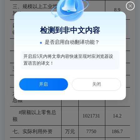
三、规模以上工业增
万元
8.9
加值
四、一般公共预算总
检测到非中文内容
万元
605189
-7.8
收入
是否启用自动翻译功能？
一般公共预算收入
万元
393704
-6.3
开启后5天内将文章内容快速呈现对应浏览器设
地方税收收入
万元
216566
15.5
置语言的译文！
五、固定资产投资
万元
2348067
9.6
#工业固投
743921
34.8
开启
关闭
六、社会消费品零售
万元
1471415
11.6
总额
#限额以上零售总
1021731
14.2
额
七、实际利用外资
万元
7750
186.7